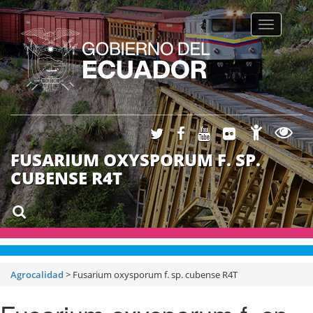
Toggle na
FUSARIUM OXYSPORUM F. SP.
CUBENSE R4T
Agrocalidad
>
Fusarium oxysporum f. sp. cubense R4T