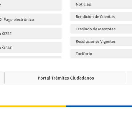
Noticias
T
Rendición de Cuentas
O!
Pago electrónico
Traslado de Mascotas
a SIZSE
Resoluciones Vigentes
a SIFAE
Tarifario
a SANIFLORES
a GUIA
Portal Trámites Ciudadanos
e monitoreos de FOCR4T