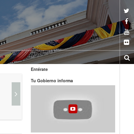
Entérate
Tu Gobierno informa
Inocuidad de Alimentos
Registro de Insumos
Labora
Agropecuarios