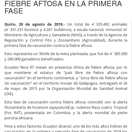
FIEBRE AFTOSA EN LA PRIMERA
FASE
Quito, 20 de agosto de 2019.-
Un total de 4`335.492 animales
(4`331.231 bovinos y 4.261 bufalinos), a escala nacional, inmunizó el
Ministerio de Agricultura y Ganadería (MAG), a través de la Agencia de
Regulación y Control Fito y Zoosanitario (Agrocalidad), durante la
primera fase de vacunación contra la fiebre aftosa.
Esto representa un 99,6% de la meta planteada, que fue de 4`385.500
y 280.000 ganaderos beneficiados.
Ecuador lleva 97 meses sin presencia clínica de fiebre aftosa, por lo
que mantiene el estatus de “país libre de fiebre aftosa con
vacunación” en el territorio continental, y “zona libre de fiebre aftosa
sin vacunación” en el territorio insular de Galápagos, entregado el 26
de mayo de 2015 por la Organización Mundial de Sanidad Animal
(OIE).
Esta fase de vacunación contra fiebre aftosa coincidió con la alerta
fitosanitaria de
Fusarium oxysporumf.sp. cubense
Raza cuatro Tropical
(Foc R4T), presentada en Colombia, y la alerta mundial de peste
porcina africana.
Pese a estos factores, Ecuador alcanzó uno de los más altos índices de
vacunación: en la primera y segunda fase de vacunación de 2018 los