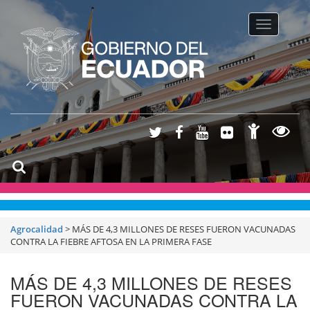
Toggle na
Agrocalidad
>
MÁS DE 4,3 MILLONES DE RESES FUERON VACUNADAS
CONTRA LA FIEBRE AFTOSA EN LA PRIMERA FASE
MÁS DE 4,3 MILLONES DE RESES
FUERON VACUNADAS CONTRA LA