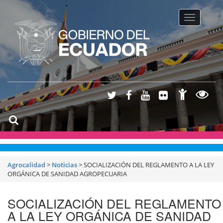
Toggle na
Agrocalidad
>
Noticias
>
SOCIALIZACIÓN DEL REGLAMENTO A LA LEY
ORGÁNICA DE SANIDAD AGROPECUARIA
SOCIALIZACIÓN DEL REGLAMENTO
A LA LEY ORGÁNICA DE SANIDAD