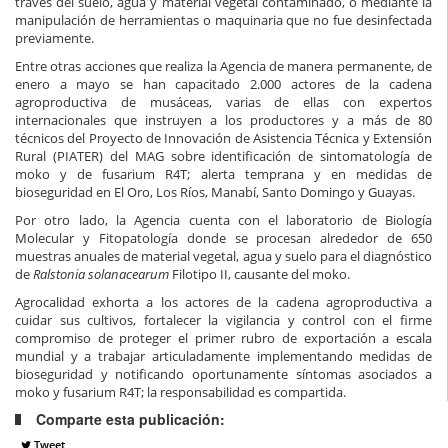
través del suelo, agua y material vegetal contaminado, o mediante la
manipulación de herramientas o maquinaria que no fue desinfectada
previamente.
Entre otras acciones que realiza la Agencia de manera permanente, de
enero a mayo se han capacitado 2.000 actores de la cadena
agroproductiva de musáceas, varias de ellas con expertos
internacionales que instruyen a los productores y a más de 80
técnicos del Proyecto de Innovación de Asistencia Técnica y Extensión
Rural (PIATER) del MAG sobre identificación de sintomatología de
moko y de fusarium R4T; alerta temprana y en medidas de
bioseguridad en El Oro, Los Ríos, Manabí, Santo Domingo y Guayas.
Por otro lado, la Agencia cuenta con el laboratorio de Biología
Molecular y Fitopatología donde se procesan alrededor de 650
muestras anuales de material vegetal, agua y suelo para el diagnóstico
de
Ralstonia solanacearum
Filotipo II, causante del moko.
Agrocalidad exhorta a los actores de la cadena agroproductiva a
cuidar sus cultivos, fortalecer la vigilancia y control con el firme
compromiso de proteger el primer rubro de exportación a escala
mundial y a trabajar articuladamente implementando medidas de
bioseguridad y notificando oportunamente síntomas asociados a
moko y fusarium R4T; la responsabilidad es compartida.
Comparte esta publicación:
Tweet