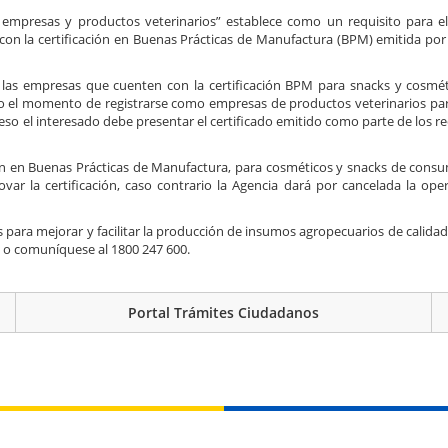
e empresas y productos veterinarios” establece como un requisito para el
r con la certificación en Buenas Prácticas de Manufactura (BPM) emitida po
e las empresas que cuenten con la certificación BPM para snacks y cosmé
el momento de registrarse como empresas de productos veterinarios para
so el interesado debe presentar el certificado emitido como parte de los r
cación en Buenas Prácticas de Manufactura, para cosméticos y snacks de co
var la certificación, caso contrario la Agencia dará por cancelada la op
s para mejorar y facilitar la producción de insumos agropecuarios de calida
c
o comuníquese al 1800 247 600.
Portal Trámites Ciudadanos