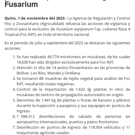
Fusarium
Quito, 1 de noviembre del 2023
.- La Agencia de Regulación y Control
Fito y Zoosanitario (Agrocalidad) refuerza las acciones de vigilancia y
control para la exclusión de
Fusarium oxysporum
f.sp.
cubense
Raza 4
Tropical (Foc R4T), en todo el territorio nacional.
En el periodo de julio a septiembre del 2023 se destacan las siguientes
acciones:
Se han realizado 49.774 monitoreos en musáceas, de los cuales
18.630 han sido dirigidos exclusivamente para Foc R4T
.
Atención in situ de 14 avisos fitosanitarios en las provincias de
Bolívar, Los Ríos, Manabí y Orellana.
Se tomaron 88 muestras de tejido vegetal para análisis de Foc
R4T, resultando todas negativas.
Control de la importación de 1.632
kg
plantas in vitro de
musáceas de centros de propagación autorizados en origen.
Decomiso de 1.441 kg de plantas o frutas de banano y plátano
durante la inspección a pasajeros y sus equipajes en puntos de
ingreso.
1´096.512 desinfecciones de calzado de personas en
aeropuertos internacionales, puertos y pasos fronterizos.
Desinfección en puntos de ingreso de 118.954 vehículos y 11
maquinarias agrícolas usadas.