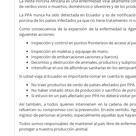
La Peste Porcina Africana es una enfermedad viral altamente co
de cerdos vivos o muertos, domésticos o silvestres y de los prod
La PPA nunca ha sido detectada en Ecuador y es de notificaci
porcina de los países infectados ya que no tiene tratamiento ni v
Como consecuencia de la expansión de la enfermedad la Agenci
siguientes acciones:
Inspección y control en puntos fronterizos de acceso al paí
Inspección en maletas y equipaje de mano.
Inspección de embarcaciones (aviones y barcos).
Decomiso y destrucción de animales, productos y subprod
Intensificar el uso de alfombras sanitarias en los aeropuer
Si usted viaja al Ecuador es importante tomar en cuenta lo siguie
No traer productos de cerdo de países afectados por PPA.
No haber visitado sitios de producción o sacrificio de porc
Si estuvo en un país afectado por PPA no deberá visitar p
Así también, a todos quienes intervienen en la cadena de pro
refuercen su compromiso con la prevención. En este sentido, Agr
ingreso de personas al predio; especialmente aquellas que hayan
Todos somos responsables de mantener al país libre de enfermed
proteger a nuestra producción animal.