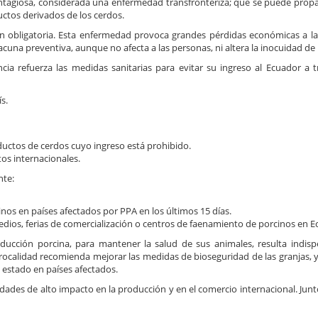
ntagiosa, considerada una enfermedad transfronteriza; que se puede propa
uctos derivados de los cerdos.
ón obligatoria. Esta enfermedad provoca grandes pérdidas económicas a l
acuna preventiva, aunque no afecta a las personas, ni altera la inocuidad de 
a refuerza las medidas sanitarias para evitar su ingreso al Ecuador a t
s.
uctos de cerdos cuyo ingreso está prohibido.
tos internacionales.
nte:
inos en países afectados por PPA en los últimos 15 días.
redios, ferias de comercialización o centros de faenamiento de porcinos en E
ducción porcina, para mantener la salud de sus animales, resulta indis
ocalidad recomienda mejorar las medidas de bioseguridad de las granjas, y r
 estado en países afectados.
ades de alto impacto en la producción y en el comercio internacional. Ju