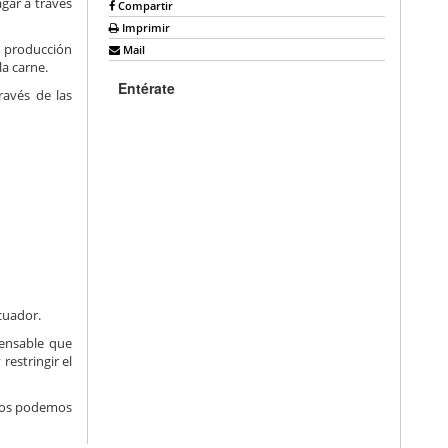
gar a través
Compartir
Imprimir
a producción
Mail
la carne.
Entérate
ravés de las
cuador.
pensable que
estringir el
ntos podemos