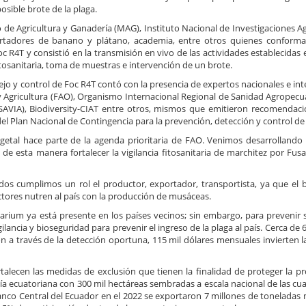
osible brote de la plaga.
o de Agricultura y Ganadería (MAG), Instituto Nacional de Investigaciones 
ortadores de banano y plátano, academia, entre otros quienes conform
oc R4T y consistió en la transmisión en vivo de las actividades establecidas 
itosanitaria, toma de muestras e intervención de un brote.
ejo y control de Foc R4T contó con la presencia de expertos nacionales e in
y Agricultura (FAO), Organismo Internacional Regional de Sanidad Agropecua
AVIA), Biodiversity-CIAT entre otros, mismos que emitieron recomendaci
del Plan Nacional de Contingencia para la prevención, detección y control de 
getal hace parte de la agenda prioritaria de FAO. Venimos desarrolland
y de esta manera fortalecer la vigilancia fitosanitaria de marchitez por Fu
odos cumplimos un rol el productor, exportador, transportista, ya que el 
ctores nutren al país con la producción de musáceas.
sarium ya está presente en los países vecinos; sin embargo, para prevenir s
ilancia y bioseguridad para prevenir el ingreso de la plaga al país. Cerca de 
n a través de la detección oportuna, 115 mil dólares mensuales invierten l
rtalecen las medidas de exclusión que tienen la finalidad de proteger la p
 ecuatoriana con 300 mil hectáreas sembradas a escala nacional de las cual
anco Central del Ecuador en el 2022 se exportaron 7 millones de toneladas 