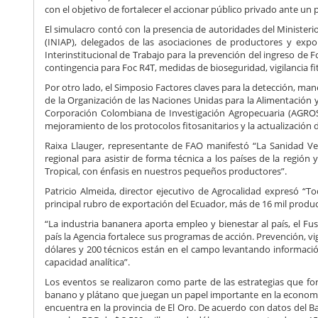
con el objetivo de fortalecer el accionar público privado ante un p
El simulacro contó con la presencia de autoridades del Ministeri
(INIAP), delegados de las asociaciones de productores y exp
Interinstitucional de Trabajo para la prevención del ingreso de F
contingencia para Foc R4T, medidas de bioseguridad, vigilancia f
Por otro lado, el Simposio Factores claves para la detección, man
de la Organización de las Naciones Unidas para la Alimentación 
Corporación Colombiana de Investigación Agropecuaria (AGROS
mejoramiento de los protocolos fitosanitarios y la actualización 
Raixa Llauger, representante de FAO manifestó “La Sanidad Ve
regional para asistir de forma técnica a los países de la región 
Tropical, con énfasis en nuestros pequeños productores”.
Patricio Almeida, director ejecutivo de Agrocalidad expresó “T
principal rubro de exportación del Ecuador, más de 16 mil produ
“La industria bananera aporta empleo y bienestar al país, el Fu
país la Agencia fortalece sus programas de acción. Prevención, vig
dólares y 200 técnicos están en el campo levantando informació
capacidad analítica”.
Los eventos se realizaron como parte de las estrategias que fo
banano y plátano que juegan un papel importante en la economía
encuentra en la provincia de El Oro. De acuerdo con datos del B