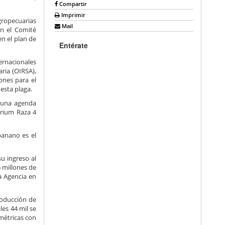
Compartir
Imprimir
Agropecuarias
Mail
an el Comité
en el plan de
Entérate
ternacionales
ria (OIRSA),
ones para el
esta plaga.
o una agenda
sarium Raza 4
banano es el
u ingreso al
6 millones de
a Agencia en
roducción de
es 44 mil se
métricas con