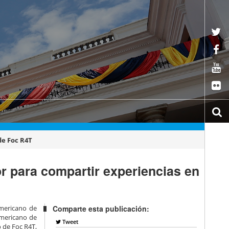
de Foc R4T
r para compartir experiencias en
americano de
Comparte esta publicación:
ramericano de
Tweet
o de Foc R4T,