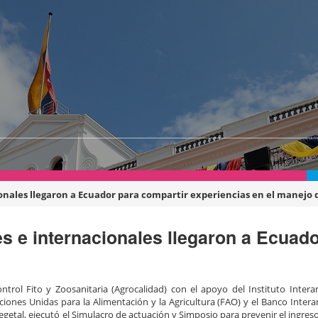
nales llegaron a Ecuador para compartir experiencias en el manejo 
 e internacionales llegaron a Ecuado
ntrol Fito y Zoosanitaria (Agrocalidad) con el apoyo del Instituto Inter
aciones Unidas para la Alimentación y la Agricultura (FAO) y el Banco Inte
Vegetal, ejecutó el Simulacro de actuación y Simposio para prevenir el ingres