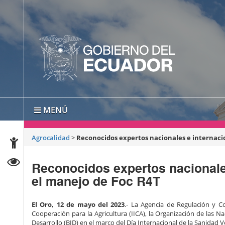
MENÚ
Agrocalidad
>
Reconocidos expertos nacionales e internacio
Reconocidos expertos nacionales
el manejo de Foc R4T
El Oro, 12 de mayo del 2023
.- La Agencia de Regulación y Co
Cooperación para la Agricultura (IICA), la Organización de las N
Desarrollo (BID) en el marco del Día Internacional de la Sanidad 