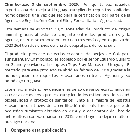
Chimborazo, 3 de septiembre 2020.-
Por quinta vez Ecuador,
exporta lana de oveja a Uruguay, cumpliendo requisitos sanitarios
homologados, una vez que recibiera la certificación por parte de la
Agencia de Regulación y Control Fito y Zoosanitario – Agrocalidad.
Esta semana se exportan 13,25 toneladas del producto de origen
animal, gracias al esfuerzo conjunto entre los productores y la
Agencia, en 2019 se exportaron 36.3 t en tres envíos y en lo que va del
2020 26,4 t en dos envíos de lana de oveja al país del cono sur.
El producto proviene de varios criadores de ovejas de Cotopaxi,
Tungurahua y Chimborazo, es acopiado por el señor Eduardo Guijarro
en Guano y enviado a la empresa Tops Fray Marcos en Uruguay. El
mercado para este producto se abrió en febrero del 2019 gracias a la
homologación de requisitos zoosanitarios entre la Agencia y su
homólogo uruguayo.
Este envío al exterior evidencia el esfuerzo de varios ecuatorianos en
la crianza de ovinos, quienes, cumpliendo los estándares de calidad,
bioseguridad y protocolos sanitarios, junto a la mejora del estatus
zoosanitario, a través de la certificación de país libre de peste de
pequeños rumiantes obtenida en 2014 y la declaratoria de libre de
fiebre aftosa con vacunación en 2015, contribuyen a dejar en alto el
prestigio nacional.
Comparte esta publicación: