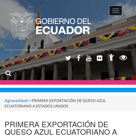
Toggle na
Agrocalidad
>
PRIMERA EXPORTACIÓN DE QUESO AZUL
ECUATORIANO A ESTADOS UNIDOS
PRIMERA EXPORTACIÓN DE
QUESO AZUL ECUATORIANO A