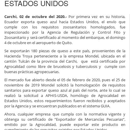
ESTADOS UNIDOS
Carchi, 02 de octubre del 2020.-
Por primera vez en su historia,
Ecuador exporta queso azul hacia Estados Unidos, el envío que
cumple con los requisitos zoosanitarios homologados, fue
inspeccionado por la Agencia de Regulación y Control Fito y
Zoosanitario y será certificado al momento del embarque, el domingo
4 de octubre en el aeropuerto de Quito.
Se exportarán 180 piezas de queso a este país, provenientes de la
Hacienda Troya perteneciente a la empresa Mondel, ubicada en el
cantón Tulcán de la provincia del Carchi, que está certificada por
Agrocalidad como libre de brucelosis y tuberculosis y cumple con
buenas prácticas agropecuarias.
El mercado fue abierto desde el 05 de febrero de 2020, pues el 25 de
noviembre de 2019 Mondel solicitó la homologación de requisitos
sanitarios para exportar queso azul al país del norte, ante lo cual se
realizó la solicitud a APHIS-USDA, homólogo de Agrocalidad en
Estados Unidos, estos requerimientos fueron recibidos y aceptados
por la Agencia y se encuentran publicados en el sistema GUIA.
Ahora, cualquier empresa que cumpla con la normativa vigente y
obtenga su certificado de “Exportador de Mercancías Pecuarias”,
emitido por la Agrocalidad, puede exportar este producto en
cumplimiento de los requisitos exigidos por Estados Unidos.