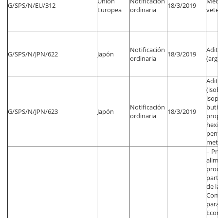
Unión
Notificación
Med
G/SPS/N/EU/312
18/3/2019
Europea
ordinaria
vete
Notificación
Adit
G/SPS/N/JPN/622
Japón
18/3/2019
ordinaria
(arg
Adit
(iso
isop
Notificación
but
G/SPS/N/JPN/623
Japón
18/3/2019
ordinaria
pro
hex
pent
meti
– P
alim
pro
par
de 
Com
para
Eco