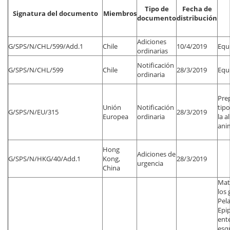
Tipo de
Fecha de
Signatura del documento
Miembros
documento
distribución
Adiciones
G/SPS/N/CHL/599/Add.1
Chile
10/4/2019
Equ
ordinarias
Notificación
G/SPS/N/CHL/599
Chile
28/3/2019
Equ
ordinaria
Pre
Unión
Notificación
tipo
G/SPS/N/EU/315
28/3/2019
Europea
ordinaria
la a
anim
Hong
Adiciones de
G/SPS/N/HKG/40/Add.1
Kong,
28/3/2019
urgencia
China
Mate
los
Pel
Epi
ente
esq