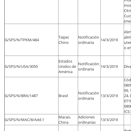
Indi
mod
Citr
Cuc
(me
Alim
Taipei
Notificación
alim
G/SPS/N/TPKM/484
14/3/2019
Chino
ordinaria
uten
o e
Estados
Notificación
G/SPS/N/USA/3050
Unidos de
14/3/2019
Div
ordinaria
América
Códi
0809
09, 
Notificación
G/SPS/N/BRA/1487
Brasil
13/3/2019
24, 
ordinaria
0710
0806
ICS:
Macao,
Adiciones
G/SPS/N/MAC/8/Add.1
13/3/2019
China
ordinarias
Aves