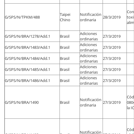
Con
Taipei
Notificación
G/SPS/N/TPKM/488
28/3/2019
toxi
Chino
ordinaria
ali
Adiciones
G/SPS/N/BRA/1278/Add.1
Brasil
27/3/2019
ordinarias
Adiciones
G/SPS/N/BRA/1483/Add.1
Brasil
27/3/2019
ordinarias
Adiciones
G/SPS/N/BRA/1484/Add.1
Brasil
27/3/2019
ordinarias
Adiciones
G/SPS/N/BRA/1485/Add.1
Brasil
27/3/2019
ordinarias
Adiciones
G/SPS/N/BRA/1486/Add.1
Brasil
27/3/2019
ordinarias
Códi
Notificación
G/SPS/N/BRA/1490
Brasil
27/3/2019
0804
ordinaria
la I
Códi
Notificación