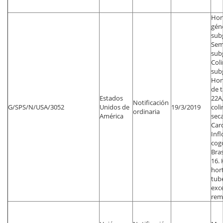
Hort
géne
sub
Sem
sub
Col
sub
Hort
de t
Estados
22A
Notificación
G/SPS/N/USA/3052
Unidos de
19/3/2019
coli
ordinaria
América
seca
Car
Infl
cog
Bras
16. 
hort
tubé
exc
rem