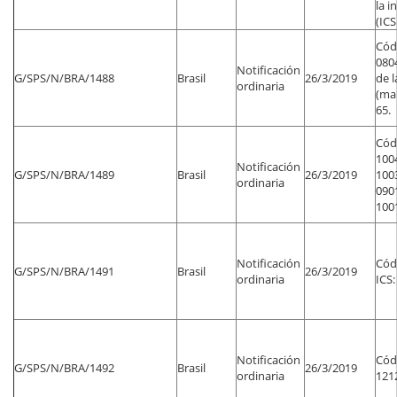
la i
(ICS
Códi
080
Notificación
G/SPS/N/BRA/1488
Brasil
26/3/2019
de l
ordinaria
(mar
65.
Códi
1004
Notificación
G/SPS/N/BRA/1489
Brasil
26/3/2019
1003
ordinaria
0901
1001
Notificación
Códi
G/SPS/N/BRA/1491
Brasil
26/3/2019
ordinaria
ICS:
Notificación
Códi
G/SPS/N/BRA/1492
Brasil
26/3/2019
ordinaria
1212