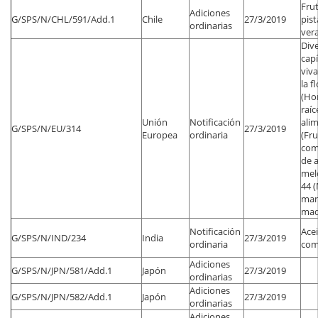
Fru
Adiciones
G/SPS/N/CHL/591/Add.1
Chile
27/3/2019
pist
ordinarias
vera
Dive
capí
viv
la f
(Hor
raíc
Unión
Notificación
alim
G/SPS/N/EU/314
27/3/2019
Europea
ordinaria
(Fru
com
de a
mel
44 
man
mad
Notificación
Acei
G/SPS/N/IND/234
India
27/3/2019
ordinaria
com
Adiciones
G/SPS/N/JPN/581/Add.1
Japón
27/3/2019
ordinarias
Adiciones
G/SPS/N/JPN/582/Add.1
Japón
27/3/2019
ordinarias
Adiciones