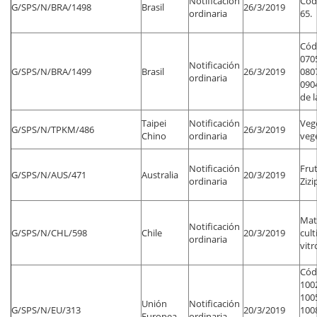
Notificación
Códi
G/SPS/N/BRA/1498
Brasil
26/3/2019
ordinaria
65.
Códi
070
Notificación
G/SPS/N/BRA/1499
Brasil
26/3/2019
080
ordinaria
0904
de l
Taipei
Notificación
Veg
G/SPS/N/TPKM/486
26/3/2019
Chino
ordinaria
vege
Notificación
Frut
G/SPS/N/AUS/471
Australia
20/3/2019
ordinaria
Zizi
Mat
Notificación
G/SPS/N/CHL/598
Chile
20/3/2019
cult
ordinaria
vitr
Códi
1002
1005
Unión
Notificación
G/SPS/N/EU/313
20/3/2019
1008
Europea
ordinaria