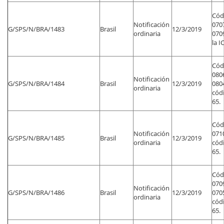
Códi
Notificación
070
G/SPS/N/BRA/1483
Brasil
12/3/2019
ordinaria
070
la I
Códi
080
Notificación
G/SPS/N/BRA/1484
Brasil
12/3/2019
080
ordinaria
códi
65.
Códi
Notificación
071
G/SPS/N/BRA/1485
Brasil
12/3/2019
ordinaria
códi
65.
Códi
070
Notificación
G/SPS/N/BRA/1486
Brasil
12/3/2019
070
ordinaria
códi
65.