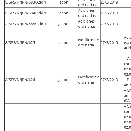
G/SPS/N/JPN/583/Add.1
Japón
27/3/2019
ordinarias
Adiciones
G/SPS/N/JPN/584/Add.1
Japón
27/3/2019
ordinarias
Adiciones
G/SPS/N/JPN/585/Add.1
Japón
27/3/2019
ordinarias
Adit
Notificación
G/SPS/N/JPN/625
Japón
27/3/2019
(so
ordinaria
áci
– C
come
02.0
02.0
Notificación
G/SPS/N/JPN/626
Japón
27/3/2019
– P
ordinaria
anim
– Gr
ani
(SA:
– C
come
02.0
02.0
02.0