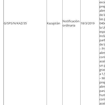
exc
pre
alim
de 
las 
Notificación
G/SPS/N/KAZ/35
Kazajstán
18/3/2019
040
ordinaria
la 
espe
incl
par
de l
– P
alim
con
acei
un 
gras
a 1
– M
pre
alim
par
hum
con
acei