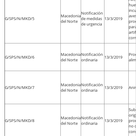
hue
inc
Notificación
Macedonia
aves
G/SPS/N/MKD/5
de medidas
13/3/2019
del Norte
pro
de urgencia
par
arti
corr
Macedonia
Notificación
Pro
G/SPS/N/MKD/6
13/3/2019
del Norte
ordinaria
alim
Macedonia
Notificación
G/SPS/N/MKD/7
13/3/2019
Ani
del Norte
ordinaria
Sub
ori
Macedonia
Notificación
G/SPS/N/MKD/8
13/3/2019
pro
del Norte
ordinaria
no 
con