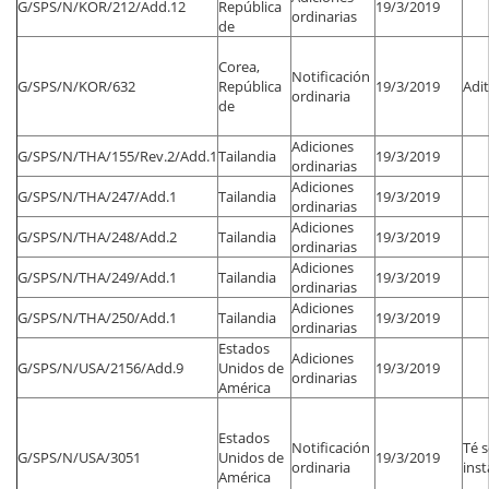
G/SPS/N/KOR/212/Add.12
República
19/3/2019
ordinarias
de
Corea,
Notificación
G/SPS/N/KOR/632
República
19/3/2019
Adit
ordinaria
de
Adiciones
G/SPS/N/THA/155/Rev.2/Add.1
Tailandia
19/3/2019
ordinarias
Adiciones
G/SPS/N/THA/247/Add.1
Tailandia
19/3/2019
ordinarias
Adiciones
G/SPS/N/THA/248/Add.2
Tailandia
19/3/2019
ordinarias
Adiciones
G/SPS/N/THA/249/Add.1
Tailandia
19/3/2019
ordinarias
Adiciones
G/SPS/N/THA/250/Add.1
Tailandia
19/3/2019
ordinarias
Estados
Adiciones
G/SPS/N/USA/2156/Add.9
Unidos de
19/3/2019
ordinarias
América
Estados
Notificación
Té s
G/SPS/N/USA/3051
Unidos de
19/3/2019
ordinaria
ins
América