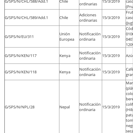
G/SPS/N/CHL/588/Add.1
Chile
15/3/2019
cas
ordinarias
(Pru
Frut
Adiciones
G/SPS/N/CHL/589/Add.1
Chile
15/3/2019
cas
ordinarias
(Jug
Códi
Unión
Notificación
010
G/SPS/N/EU/311
15/3/2019
Europea
ordinaria
040
120
Notificación
G/SPS/N/KEN/117
Kenya
15/3/2019
Azú
ordinaria
Notificación
Caf
G/SPS/N/KEN/118
Kenya
15/3/2019
ordinaria
gra
Man
(plá
colo
bere
Notificación
col
G/SPS/N/NPL/28
Nepal
15/3/2019
ordinaria
(Hib
pata
toma
neg
sec