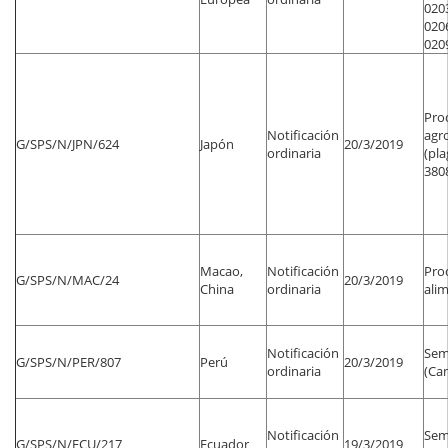
0203
0206
0209
Pro
Notificación
agr
G/SPS/N/JPN/624
Japón
20/3/2019
ordinaria
(pla
3808
Macao,
Notificación
Pro
G/SPS/N/MAC/24
20/3/2019
China
ordinaria
alim
Notificación
Sem
G/SPS/N/PER/807
Perú
20/3/2019
ordinaria
(Can
Notificación
Semi
G/SPS/N/ECU/217
Ecuador
19/3/2019