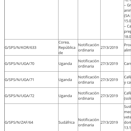
– Gr
ani
(SA:
15.0
– C
pre
18.0
Corea,
Notificación
Pro
G/SPS/N/KOR/633
República
27/3/2019
ordinaria
alim
de
Notificación
G/SPS/N/UGA/70
Uganda
27/3/2019
Car
ordinaria
Notificación
Caf
G/SPS/N/UGA/71
Uganda
27/3/2019
ordinaria
y ca
Notificación
Caf
G/SPS/N/UGA/72
Uganda
27/3/2019
ordinaria
(sol
Sus
med
vete
Notificación
G/SPS/N/ZAF/64
Sudáfrica
27/3/2019
dom
ordinaria
13.