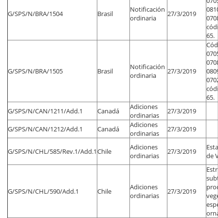
0705
Notificación
081
G/SPS/N/BRA/1504
Brasil
27/3/2019
ordinaria
070
códi
65.
Códi
0705
070
Notificación
G/SPS/N/BRA/1505
Brasil
27/3/2019
080
ordinaria
0702
códi
65.
Adiciones
G/SPS/N/CAN/1211/Add.1
Canadá
27/3/2019
ordinarias
Adiciones
G/SPS/N/CAN/1212/Add.1
Canadá
27/3/2019
ordinarias
Adiciones
Esta
G/SPS/N/CHL/585/Rev.1/Add.1
Chile
27/3/2019
ordinarias
de V
Est
sub
Adiciones
pro
G/SPS/N/CHL/590/Add.1
Chile
27/3/2019
ordinarias
veg
esp
orn