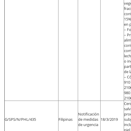
vege
frac
con
15% 
en 
– F
– P
alim
con
com
lech
o in
par
de l
– C
910 
2106
980 
2106
Cer
salv
Notificación
pro
G/SPS/N/PHL/435
Filipinas
de medidas
18/3/2019
sub
de urgencia
incl
piel