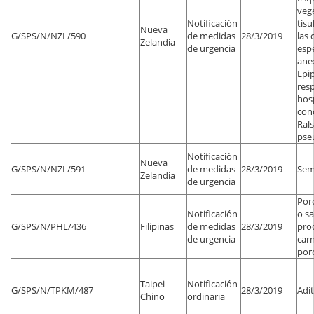
vege
Notificación
tisu
Nueva
G/SPS/N/NZL/590
de medidas
28/3/2019
las 
Zelandia
de urgencia
espe
ane
Epi
res
hos
con
Ral
pse
Notificación
Nueva
G/SPS/N/NZL/591
de medidas
28/3/2019
Semi
Zelandia
de urgencia
Por
Notificación
o sa
G/SPS/N/PHL/436
Filipinas
de medidas
28/3/2019
pro
de urgencia
carn
por
Taipei
Notificación
G/SPS/N/TPKM/487
28/3/2019
Adit
Chino
ordinaria