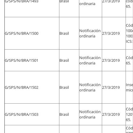
G/SPS/N/BRA/1493
Brasil
27/3/2019
códi
ordinaria
65.
Códi
Notificación
100
G/SPS/N/BRA/1500
Brasil
27/3/2019
ordinaria
1003
ICS:
Notificación
Códi
G/SPS/N/BRA/1501
Brasil
27/3/2019
ordinaria
65.
Notificación
Inse
G/SPS/N/BRA/1502
Brasil
27/3/2019
ordinaria
mic
Códi
Notificación
G/SPS/N/BRA/1503
Brasil
27/3/2019
1201
ordinaria
65.
Códi