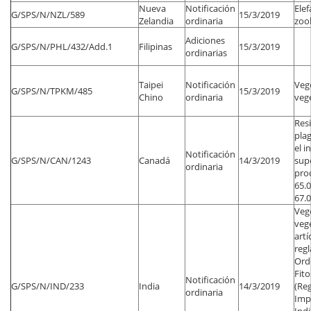
Nueva
Notificación
Elef
G/SPS/N/NZL/589
15/3/2019
Zelandia
ordinaria
zool
Adiciones
G/SPS/N/PHL/432/Add.1
Filipinas
15/3/2019
ordinarias
Taipei
Notificación
Veg
G/SPS/N/TPKM/485
15/3/2019
Chino
ordinaria
vege
Res
plag
el i
Notificación
G/SPS/N/CAN/1243
Canadá
14/3/2019
supe
ordinaria
pro
65.0
67.0
Vege
vege
artí
reg
Ord
Fito
Notificación
G/SPS/N/IND/233
India
14/3/2019
(Re
ordinaria
Imp