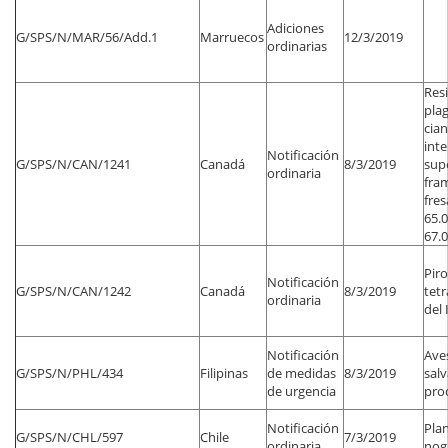
Adiciones
G/SPS/N/MAR/56/Add.1
Marruecos
12/3/2019
ordinarias
Res
plag
cian
inte
Notificación
G/SPS/N/CAN/1241
Canadá
8/3/2019
sup
ordinaria
fra
fres
65.0
67.0
Piro
Notificación
G/SPS/N/CAN/1242
Canadá
8/3/2019
tet
ordinaria
del 
Notificación
Aves
G/SPS/N/PHL/434
Filipinas
de medidas
8/3/2019
salv
de urgencia
pro
Notificación
Plan
G/SPS/N/CHL/597
Chile
7/3/2019
ordinaria
nog