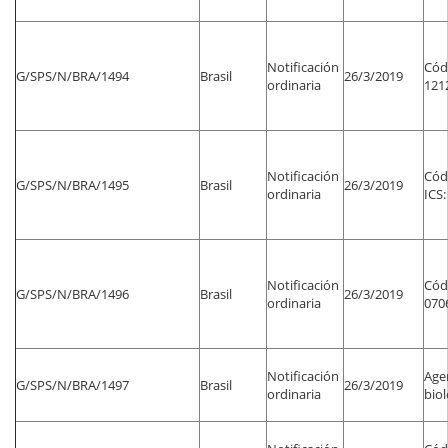
Notificación
Códi
G/SPS/N/BRA/1494
Brasil
26/3/2019
ordinaria
1212
Notificación
Códi
G/SPS/N/BRA/1495
Brasil
26/3/2019
ordinaria
ICS:
Notificación
Códi
G/SPS/N/BRA/1496
Brasil
26/3/2019
ordinaria
0706
Notificación
Age
G/SPS/N/BRA/1497
Brasil
26/3/2019
ordinaria
biol