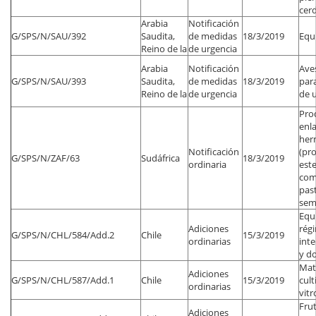
cer
Arabia
Notificación
G/SPS/N/SAU/392
Saudita,
de medidas
18/3/2019
Equ
Reino de la
de urgencia
Arabia
Notificación
Ave
G/SPS/N/SAU/393
Saudita,
de medidas
18/3/2019
par
Reino de la
de urgencia
de u
Pro
enl
her
Notificación
(pr
G/SPS/N/ZAF/63
Sudáfrica
18/3/2019
ordinaria
este
com
pas
sem
Equi
Adiciones
rég
G/SPS/N/CHL/584/Add.2
Chile
15/3/2019
ordinarias
inte
y d
Mat
Adiciones
G/SPS/N/CHL/587/Add.1
Chile
15/3/2019
cult
ordinarias
vitr
Frut
Adiciones