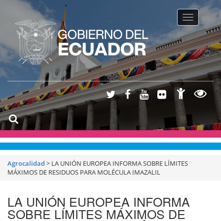
Toggle na
Agrocalidad
>
LA UNIÓN EUROPEA INFORMA SOBRE LÍMITES
MÁXIMOS DE RESIDUOS PARA MOLÉCULA IMAZALIL
LA UNIÓN EUROPEA INFORMA
SOBRE LÍMITES MÁXIMOS DE