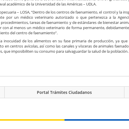
 aval académico de la Universidad de las Américas – UDLA.
pecuaria – LOSA, “Dentro de los centros de faenamiento, el control y la in
nte por un médico veterinario autorizado o que pertenezca a la Agenc
 procedimientos, tareas de faenamiento y de estándares de bienestar anima
ar con al menos un médico veterinario de forma permanente, debidamente
miento del centro de faenamiento”.
r la inocuidad de los alimentos en su fase primaria de producción, ya que
to en centros avícolas, así como las canales y vísceras de animales faenado
, que imposibiliten su consumo para salvaguardar la salud de la población.
Portal Trámites Ciudadanos