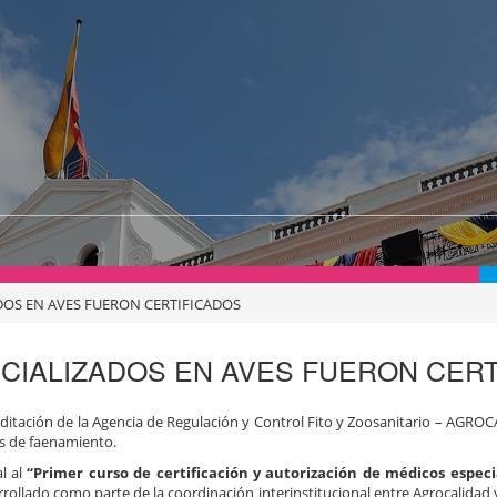
DOS EN AVES FUERON CERTIFICADOS
CIALIZADOS EN AVES FUERON CERT
editación de la Agencia de Regulación y Control Fito y Zoosanitario – AGRO
s de faenamiento.
al al
“Primer curso de certificación y autorización de médicos especi
rrollado como parte de la coordinación interinstitucional entre Agrocalidad y