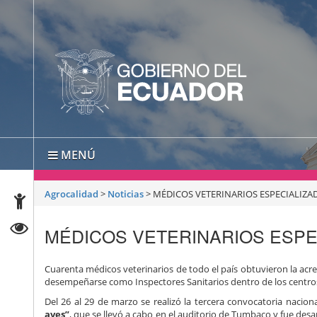
MENÚ
Agrocalidad
>
Noticias
>
MÉDICOS VETERINARIOS ESPECIALIZA
MÉDICOS VETERINARIOS ESPE
Cuarenta médicos veterinarios de todo el país obtuvieron la acr
desempeñarse como Inspectores Sanitarios dentro de los centro
Del 26 al 29 de marzo se realizó la tercera convocatoria nacion
aves”
, que se llevó a cabo en el auditorio de Tumbaco y fue desa