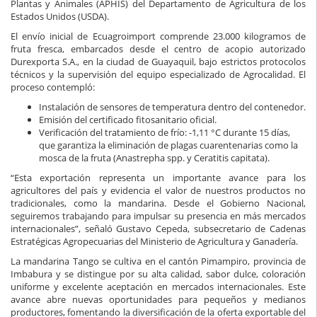
Plantas y Animales (APHIS) del Departamento de Agricultura de los
Estados Unidos (USDA).
El envío inicial de Ecuagroimport comprende 23.000 kilogramos de
fruta fresca, embarcados desde el centro de acopio autorizado
Durexporta S.A., en la ciudad de Guayaquil, bajo estrictos protocolos
técnicos y la supervisión del equipo especializado de Agrocalidad. El
proceso contempló:
Instalación de sensores de temperatura dentro del contenedor.
Emisión del certificado fitosanitario oficial.
Verificación del tratamiento de frío: -1,11 °C durante 15 días,
que garantiza la eliminación de plagas cuarentenarias como la
mosca de la fruta (Anastrepha spp. y Ceratitis capitata).
“Esta exportación representa un importante avance para los
agricultores del país y evidencia el valor de nuestros productos no
tradicionales, como la mandarina. Desde el Gobierno Nacional,
seguiremos trabajando para impulsar su presencia en más mercados
internacionales”, señaló Gustavo Cepeda, subsecretario de Cadenas
Estratégicas Agropecuarias del Ministerio de Agricultura y Ganadería.
La mandarina Tango se cultiva en el cantón Pimampiro, provincia de
Imbabura y se distingue por su alta calidad, sabor dulce, coloración
uniforme y excelente aceptación en mercados internacionales. Este
avance abre nuevas oportunidades para pequeños y medianos
productores, fomentando la diversificación de la oferta exportable del