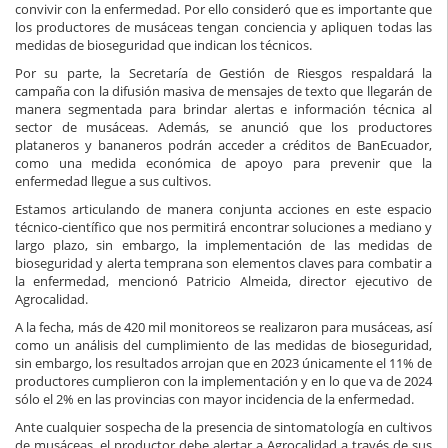
convivir con la enfermedad. Por ello consideró que es importante que
los productores de musáceas tengan conciencia y apliquen todas las
medidas de bioseguridad que indican los técnicos.
Por su parte, la Secretaría de Gestión de Riesgos respaldará la
campaña con la difusión masiva de mensajes de texto que llegarán de
manera segmentada para brindar alertas e información técnica al
sector de musáceas. Además, se anunció que los productores
plataneros y bananeros podrán acceder a créditos de BanEcuador,
como una medida económica de apoyo para prevenir que la
enfermedad llegue a sus cultivos.
Estamos articulando de manera conjunta acciones en este espacio
técnico-científico que nos permitirá encontrar soluciones a mediano y
largo plazo, sin embargo, la implementación de las medidas de
bioseguridad y alerta temprana son elementos claves para combatir a
la enfermedad, mencionó Patricio Almeida, director ejecutivo de
Agrocalidad.
A la fecha, más de 420 mil monitoreos se realizaron para musáceas, así
como un análisis del cumplimiento de las medidas de bioseguridad,
sin embargo, los resultados arrojan que en 2023 únicamente el 11% de
productores cumplieron con la implementación y en lo que va de 2024
sólo el 2% en las provincias con mayor incidencia de la enfermedad.
Ante cualquier sospecha de la presencia de sintomatología en cultivos
de musáceas, el productor debe alertar a Agrocalidad a través de sus