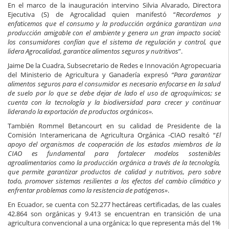
En el marco de la inauguración intervino Silvia Alvarado, Directora
Ejecutiva (S) de Agrocalidad quien manifestó “
Recordemos y
enfaticemos que el consumo y la producción orgánica garantizan una
producción amigable con el ambiente y genera un gran impacto social;
los consumidores confían que el sistema de regulación y control, que
lidera Agrocalidad, garantice alimentos seguros y nutritivos
”.
Jaime De la Cuadra, Subsecretario de Redes e Innovación Agropecuaria
del Ministerio de Agricultura y Ganadería expresó
“Para garantizar
alimentos seguros para el consumidor es necesario enfocarse en la salud
de suelo por lo que se debe dejar de lado el uso de agroquímicos; se
cuenta con la tecnología y la biodiversidad para crecer y continuar
liderando la exportación de productos orgánicos».
También Rommel Betancourt en su calidad de Presidente de la
Comisión Interamericana de Agricultura Orgánica -CIAO resaltó “
El
apoyo del organismos de cooperación de los estados miembros de la
CIAO es fundamental para fortalecer modelos sostenibles
agroalimentarios como la producción orgánica a través de la tecnología,
que permite garantizar productos de calidad y nutritivos, pero sobre
todo, promover sistemas resilientes a los efectos del cambio climático y
enfrentar problemas como la resistencia de patógenos»
.
En Ecuador, se cuenta con 52.277 hectáreas certificadas, de las cuales
42.864 son orgánicas y 9.413 se encuentran en transición de una
agricultura convencional a una orgánica; lo que representa más del 1%