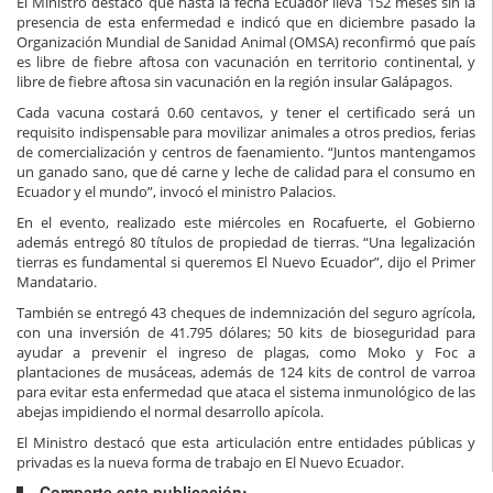
El Ministro destacó que hasta la fecha Ecuador lleva 152 meses sin la
presencia de esta enfermedad e indicó que en diciembre pasado la
Organización Mundial de Sanidad Animal (OMSA) reconfirmó que país
es libre de fiebre aftosa con vacunación en territorio continental, y
libre de fiebre aftosa sin vacunación en la región insular Galápagos.
Cada vacuna costará 0.60 centavos, y tener el certificado será un
requisito indispensable para movilizar animales a otros predios, ferias
de comercialización y centros de faenamiento. “Juntos mantengamos
un ganado sano, que dé carne y leche de calidad para el consumo en
Ecuador y el mundo”, invocó el ministro Palacios.
En el evento, realizado este miércoles en Rocafuerte, el Gobierno
además entregó 80 títulos de propiedad de tierras. “Una legalización
tierras es fundamental si queremos El Nuevo Ecuador”, dijo el Primer
Mandatario.
También se entregó 43 cheques de indemnización del seguro agrícola,
con una inversión de 41.795 dólares; 50 kits de bioseguridad para
ayudar a prevenir el ingreso de plagas, como Moko y Foc a
plantaciones de musáceas, además de 124 kits de control de varroa
para evitar esta enfermedad que ataca el sistema inmunológico de las
abejas impidiendo el normal desarrollo apícola.
El Ministro destacó que esta articulación entre entidades públicas y
privadas es la nueva forma de trabajo en El Nuevo Ecuador.
Comparte esta publicación: