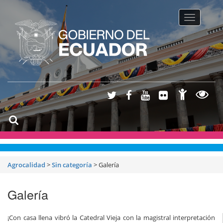
Toggle na
Agrocalidad
>
Sin categoría
>
Galería
Galería
¡Con casa llena vibró la Catedral Vieja con la magistral interpretación