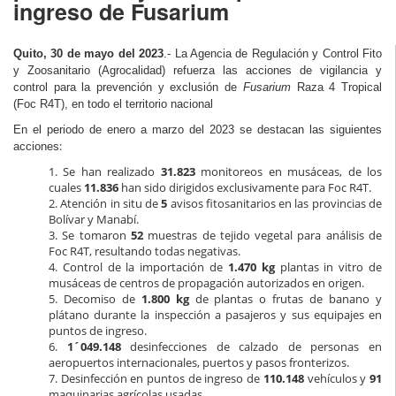
ingreso de Fusarium
Quito, 30 de mayo del 2023
.- La Agencia de Regulación y Control Fito
y Zoosanitario (Agrocalidad) refuerza las acciones de vigilancia y
control para la prevención y exclusión de
Fusarium
Raza 4 Tropical
(Foc R4T), en todo el territorio nacional
En el periodo de enero a marzo del 2023 se destacan las siguientes
:
acciones
1. Se han realizado
31.823
monitoreos en musáceas, de los
cuales
11.836
han sido dirigidos exclusivamente para Foc R4T.
2. Atención in situ de
5
avisos fitosanitarios en las provincias de
Bolívar y Manabí.
3. Se tomaron
52
muestras de tejido vegetal para análisis de
Foc R4T, resultando todas negativas.
4. Control de la importación de
1.470 kg
plantas in vitro de
musáceas de centros de propagación autorizados en origen.
5. Decomiso de
1.800 kg
de plantas o frutas de banano y
plátano durante la inspección a pasajeros y sus equipajes en
puntos de ingreso.
6.
1´049.148
desinfecciones de calzado de personas en
aeropuertos internacionales, puertos y pasos fronterizos.
7. Desinfección en puntos de ingreso de
110.148
vehículos y
91
maquinarias agrícolas usadas.