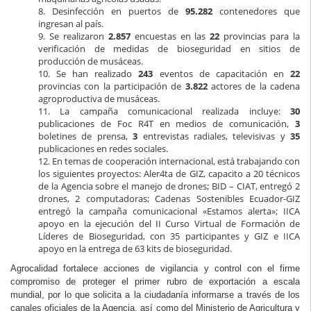
8. Desinfección en puertos de
95.282
contenedores que
ingresan al país.
9. Se realizaron
2.857
encuestas en las
22
provincias para la
verificación de medidas de bioseguridad en sitios de
producción de musáceas.
10. Se han realizado
243
eventos de capacitación en
22
provincias con la participación de
3.822
actores de la cadena
agroproductiva de musáceas.
11. La campaña comunicacional realizada incluye:
30
publicaciones de Foc R4T en medios de comunicación,
3
boletines de prensa,
3
entrevistas radiales, televisivas y
35
publicaciones en redes sociales.
12. En temas de cooperación internacional, está trabajando con
los siguientes proyectos: Aler4ta de GIZ, capacito a 20 técnicos
de la Agencia sobre el manejo de drones; BID – CIAT, entregó 2
drones, 2 computadoras; Cadenas Sostenibles Ecuador-GIZ
entregó la campaña comunicacional «Estamos alerta»; IICA
apoyo en la ejecución del II Curso Virtual de Formación de
Líderes de Bioseguridad, con 35 participantes y GIZ e IICA
apoyo en la entrega de 63 kits de bioseguridad.
Agrocalidad fortalece acciones de vigilancia y control con el firme
compromiso de proteger el primer rubro de exportación a escala
mundial, por lo que solicita a la ciudadanía informarse a través de los
canales oficiales de la Agencia, así como del Ministerio de Agricultura y