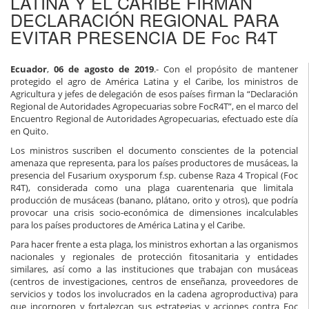
LATINA Y EL CARIBE FIRMAN
DECLARACIÓN REGIONAL PARA
EVITAR PRESENCIA DE Foc R4T
Ecuador
,
06
de
agosto
de
2019
.-
Con el propósito de mantener
protegido el agro de América Latina y el Caribe, los
ministros de
Agricultura y jefes de delegación
de esos países firman
la “Declaración
Regional de Autoridades Agropecuarias sobre
Foc
R4T”
, en el marco del
Encuentro Regional de Autoridades Agropecuarias, efectuado este día
en Quito.
Los ministros suscriben el documento conscientes de la potencial
amenaza que representa, para los países productores de musáceas, la
presencia del
Fusarium
oxysporum
f.sp
.
cubense
Raza 4 Tropical (
Foc
R4T),
considerada como una plaga cuarentenaria
que limita
la
producción de musáceas (banano, plátano, orito y otros)
,
que podría
provocar una crisis socio-económica de dimensiones incalculables
para los países productores de América Latina y el Caribe.
Para hacer frente a esta plaga, los ministros exhortan a las organi
smo
s
nacionales y regionales de protección fitosanitaria y entidades
similares, así como a
las
instituciones que trabajan con musáceas
(centros de investigaciones, centros de enseñanza, proveedores de
servicios y todos los involucrados en la cadena
agroproductiva
)
para
que
incorporen y fortalezcan sus estrategias
y
acciones
contra
Foc