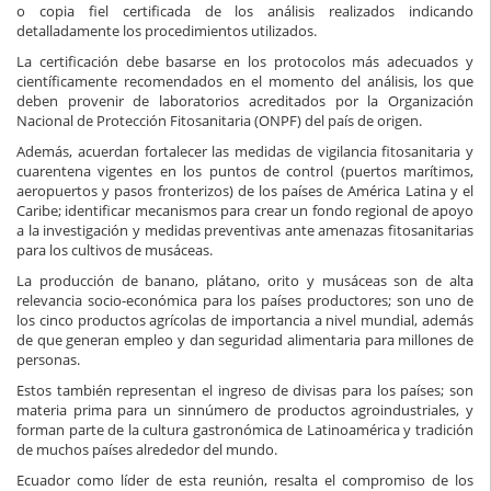
o copia fiel certificada de los análisis realizados indicando
detalladament
e los procedimientos utilizados.
La certificación debe
basarse en los protocolos más adecuados y
científicamente recomendados en el momento del análisis
, los que
deben provenir de laboratorios acreditados por la Organización
Nacional de Protección Fitosanitaria (ONPF) del país de origen
.
Además, acuerdan
fortalecer las medidas de vigilancia fitosanitaria y
cuarentena vigentes en los puntos de control (puertos marítimos,
aeropuertos y pasos fronterizos) de los países
de América Latina y el
Caribe; i
dentificar mecanismos para
crear
un fondo regional de apoyo
a la investigación y medidas preventivas ante amenazas fitosanitarias
para los cultivos de musáceas.
La producción de banano, plátano, orito y musáceas son de alta
relevancia socio-económica para los países productores; son uno de
los cinco productos agrícolas de importancia a nivel mundial, además
de que generan empleo y dan seguridad alimentaria para millones de
personas.
Estos t
ambién representan el ingreso de divisas para los países; son
materia prima para un sinnúmero de productos agroindustriales, y
forman parte de la cultura gastronómica de Latinoamérica y tradición
de muchos países alrededor del mundo.
Ecuador como líder de esta reunión, resalta el compromiso de los