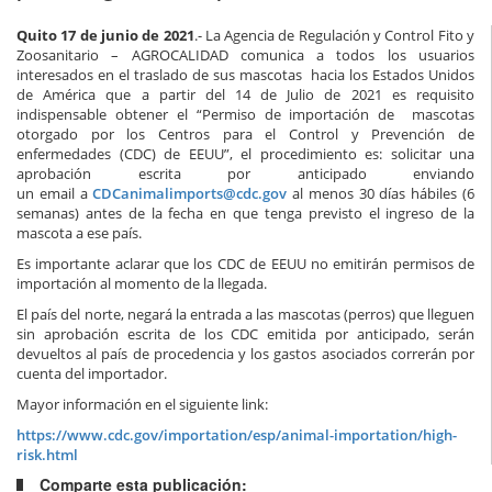
Quito 17 de junio de 2021
.-
La Agencia de Regulación y Control
Fito y
Zoosanitario – AGROCALIDAD comunica a
todos
los usuarios
interesados en
el traslado
de sus mascotas hacia los Estados Unid
os
de América que a partir del 1
4 de Julio de 2021 es requisito
indispensable obtener el
“Permiso de importación de mascotas
otorgado por los Centros para el Control y Prevención de
enfermedades (CDC) de EEUU”
,
el procedimiento es:
solicitar una
aprobación escrita por anticipado enviando
un
email
a
CDCanimalimports@cdc.gov
al menos 30 días hábiles (6
semanas) antes de la fecha en que tenga previsto
el ingreso de la
mascota a ese país
.
Es importante aclarar que los CDC de EEUU no emitirán permisos de
importació
n al momento de la llegada.
El país del norte, negará la entrada a
las mascotas (perros
)
que lleguen
sin aprobación escrita de
los CDC emitida por anticipado,
serán
de
vueltos al país de procedencia y
los gastos
asociados
correrán por
cuenta del importador.
Mayor información en el siguiente link:
https://www.cdc.gov/importation/esp/animal-importation/high-
risk.html
Comparte esta publicación: