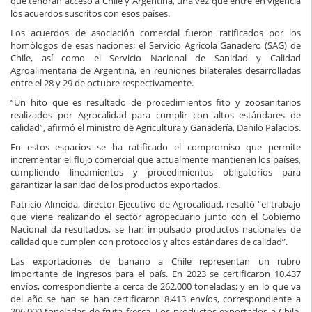
que tendrán acceso a Chile y Argentina, una vez que entre en vigencia
los acuerdos suscritos con esos países.
Los acuerdos de asociación comercial fueron ratificados por los
homólogos de esas naciones; el Servicio Agrícola Ganadero (SAG) de
Chile, así como el Servicio Nacional de Sanidad y Calidad
Agroalimentaria de Argentina, en reuniones bilaterales desarrolladas
entre el 28 y 29 de octubre respectivamente.
“Un hito que es resultado de procedimientos fito y zoosanitarios
realizados por Agrocalidad para cumplir con altos estándares de
calidad”, afirmó el ministro de Agricultura y Ganadería, Danilo Palacios.
En estos espacios se ha ratificado el compromiso que permite
incrementar el flujo comercial que actualmente mantienen los países,
cumpliendo lineamientos y procedimientos obligatorios para
garantizar la sanidad de los productos exportados.
Patricio Almeida, director Ejecutivo de Agrocalidad, resaltó “el trabajo
que viene realizando el sector agropecuario junto con el Gobierno
Nacional da resultados, se han impulsado productos nacionales de
calidad que cumplen con protocolos y altos estándares de calidad”.
Las exportaciones de banano a Chile representan un rubro
importante de ingresos para el país. En 2023 se certificaron 10.437
envíos, correspondiente a cerca de 262.000 toneladas; y en lo que va
del año se han se han certificaron 8.413 envíos, correspondiente a
206.000 toneladas de fruta fresca. Los productos exportados a Chile,