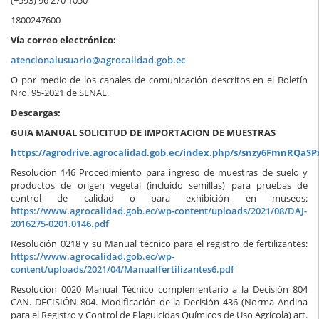
(+593) 96 270 1050
1800247600
Vía correo electrónico:
atencionalusuario@agrocalidad.gob.ec
O por medio de los canales de comunicación descritos en el Boletín
Nro. 95-2021 de SENAE.
Descargas:
GUIA MANUAL SOLICITUD DE IMPORTACION DE MUESTRAS
https://agrodrive.agrocalidad.gob.ec/index.php/s/snzy6FmnRQaSP
Resolución 146 Procedimiento para ingreso de muestras de suelo y
productos de origen vegetal (incluido semillas) para pruebas de
control de calidad o para exhibición en museos:
https://www.agrocalidad.gob.ec/wp-content/uploads/2021/08/DAJ-
2016275-0201.0146.pdf
Resolución 0218 y su Manual técnico para el registro de fertilizantes:
https://www.agrocalidad.gob.ec/wp-
content/uploads/2021/04/Manualfertilizantes6.pdf
Resolución 0020 Manual Técnico complementario a la Decisión 804
CAN. DECISIÓN 804. Modificación de la Decisión 436 (Norma Andina
para el Registro y Control de Plaguicidas Químicos de Uso Agrícola) art.