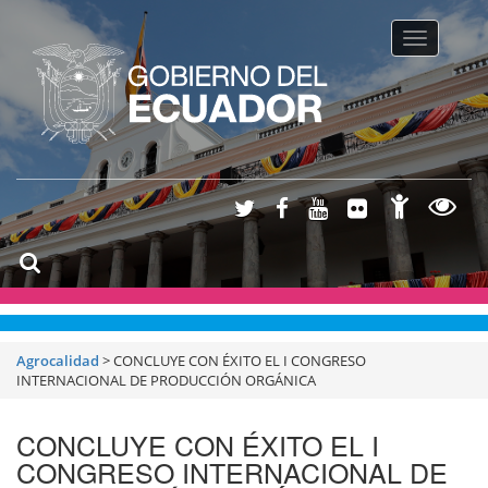
Toggle na
Agrocalidad
>
CONCLUYE CON ÉXITO EL I CONGRESO
INTERNACIONAL DE PRODUCCIÓN ORGÁNICA
CONCLUYE CON ÉXITO EL I
CONGRESO INTERNACIONAL DE