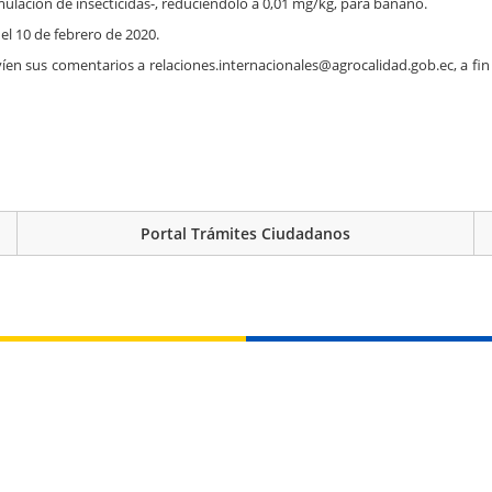
ormulación de insecticidas-, reduciéndolo a 0,01 mg/kg, para banano.
el 10 de febrero de 2020.
víen sus comentarios a relaciones.internacionales@agrocalidad.gob.ec, a fi
Portal Trámites Ciudadanos