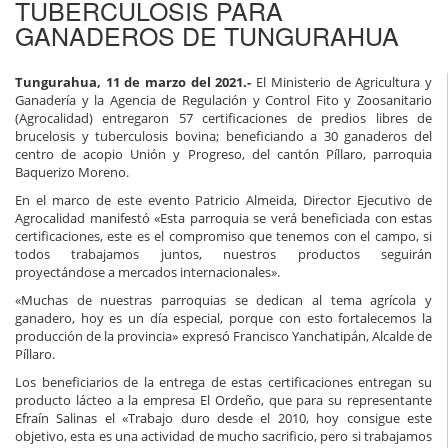
TUBERCULOSIS PARA
GANADEROS DE TUNGURAHUA
Tungurahua, 11 de marzo del 2021.-
El Ministerio de Agricultura y
Ganadería y la Agencia de Regulación y Control Fito y Zoosanitario
(Agrocalidad) entregaron 57 certificaciones de predios libres de
brucelosis y tuberculosis bovina; beneficiando a 30 ganaderos del
centro de acopio Unión y Progreso, del cantón Píllaro, parroquia
Baquerizo Moreno.
En el marco de este evento Patricio Almeida, Director Ejecutivo de
Agrocalidad manifestó «Esta parroquia se verá beneficiada con estas
certificaciones, este es el compromiso que tenemos con el campo, si
todos trabajamos juntos, nuestros productos seguirán
proyectándose a mercados internacionales».
«Muchas de nuestras parroquias se dedican al tema agrícola y
ganadero, hoy es un día especial, porque con esto fortalecemos la
producción de la provincia» expresó Francisco Yanchatipán, Alcalde de
Píllaro.
Los beneficiarios de la entrega de estas certificaciones entregan su
producto lácteo a la empresa El Ordeño, que para su representante
Efraín Salinas el «Trabajo duro desde el 2010, hoy consigue este
objetivo, esta es una actividad de mucho sacrificio, pero si trabajamos