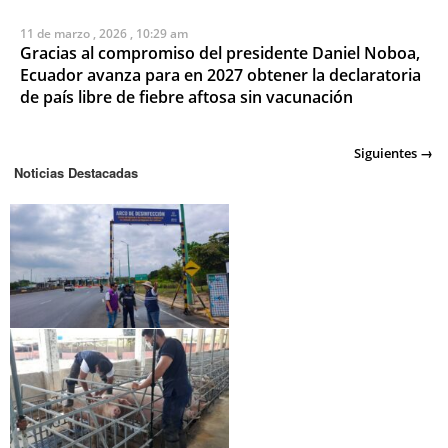
11 de marzo , 2026 , 10:29 am
Gracias al compromiso del presidente Daniel Noboa,
Ecuador avanza para en 2027 obtener la declaratoria
de país libre de fiebre aftosa sin vacunación
Posts navigation
Siguientes →
Noticias Destacadas