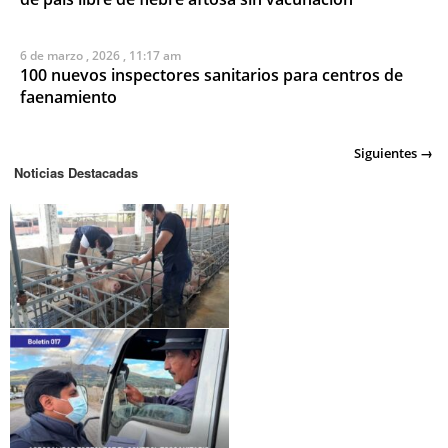
6 de marzo , 2026 , 11:17 am
100 nuevos inspectores sanitarios para centros de
faenamiento
Posts navigation
Siguientes →
Noticias Destacadas