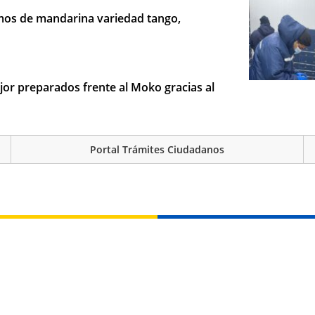
mos de mandarina variedad tango,
or preparados frente al Moko gracias al
Portal Trámites Ciudadanos
 por afectación externa
Xylella fastidiosa: 8 positivos de 1.200
idad de los Alimentos con actividades