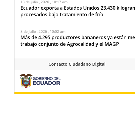
13 de julio , 2026 , 10:17 am
Ecuador exporta a Estados Unidos 23.430 kilogra
procesados bajo tratamiento de frío
8 de julio , 2026 , 10:02 am
Más de 4.295 productores bananeros ya están mej
trabajo conjunto de Agrocalidad y el MAGP
22 de junio , 2026 , 12:05 pm
Contacto Ciudadano Digital
Servicios institucionales presentan intermitencias
10 de junio , 2026 , 2:50 pm
Reforzamos controles y limitamos la dispersión de 
monitoreos
5 de junio , 2026 , 3:11 pm
Agrocalidad conmemora el Día Mundial de la Inocu
de concienciación ciudadana