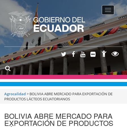
Toggle na
Agrocalidad
>
BOLIVIA ABRE MERCADO PARA EXPORTACIÓN DE
PRODUCTOS LÁCTEOS ECUATORIANOS
BOLIVIA ABRE MERCADO PARA
EXPORTACIÓN DE PRODUCTOS