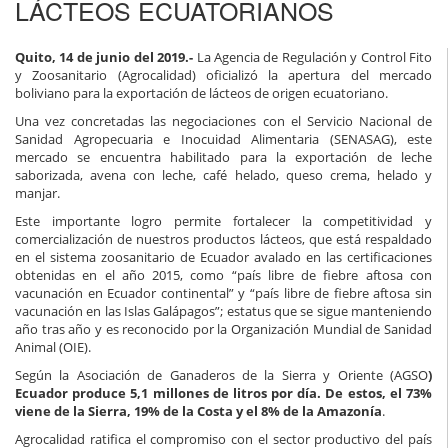
LÁCTEOS ECUATORIANOS
Quito, 14 de junio del 2019.-
La Agencia de Regulación y Control Fito
y Zoosanitario (Agrocalidad) oficializó la apertura del mercado
boliviano para la exportación de lácteos de origen ecuatoriano.
Una vez concretadas las negociaciones con el Servicio Nacional de
Sanidad Agropecuaria e Inocuidad Alimentaria (SENASAG), este
mercado se encuentra habilitado para la exportación de leche
saborizada, avena con leche, café helado, queso crema, helado y
manjar.
Este importante logro permite fortalecer la competitividad y
comercialización de nuestros productos lácteos, que está respaldado
en el sistema zoosanitario de Ecuador avalado en las certificaciones
obtenidas en el año 2015, como “país libre de fiebre aftosa con
vacunación en Ecuador continental” y “país libre de fiebre aftosa sin
vacunación en las Islas Galápagos”; estatus que se sigue manteniendo
año tras año y es reconocido por la Organización Mundial de Sanidad
Animal (OIE).
Según la Asociación de Ganaderos de la Sierra y Oriente (AGSO
)
Ecuador produce 5,1 millones de litros por día. De estos, el 73%
viene de la Sierra, 19% de la Costa y el 8% de la Amazonía
.
Agrocalidad ratifica el compromiso con el sector productivo del país