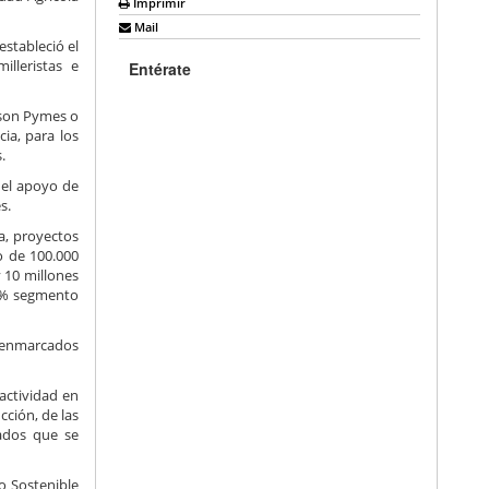
Imprimir
Mail
estableció el
illeristas e
Entérate
i son Pymes o
cia, para los
.
 el apoyo de
s.
a, proyectos
do de 100.000
y 10 millones
10% segmento
os enmarcados
 actividad en
cción, de las
ados que se
o Sostenible