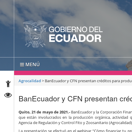
MENÚ
Agrocalidad
>
BanEcuador y CFN presentan créditos para produ
BanEcuador y CFN presentan créd
Quito, 21 de mayo de 2021.-
BanEcuador y la Corporación Financ
que están involucrados en la producción orgánica, actividad 
Agencia de Regulación y Control Fito y Zoosanitario (Agrocalidad)
La presentación se efectuó en el webinar “Cómo financiar tu pr