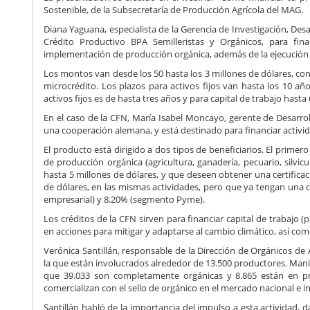
Sostenible, de la Subsecretaría de Producción Agrícola del MAG.
Diana Yaguana, especialista de la Gerencia de Investigación, Desa
Crédito Productivo BPA Semilleristas y Orgánicos, para fina
implementación de producción orgánica, además de la ejecución i
Los montos van desde los 50 hasta los 3 millones de dólares, con
microcrédito. Los plazos para activos fijos van hasta los 10 año
activos fijos es de hasta tres años y para capital de trabajo hast
En el caso de la CFN, María Isabel Moncayo, gerente de Desarro
una cooperación alemana, y está destinado para financiar activi
El producto está dirigido a dos tipos de beneficiarios. El prim
de producción orgánica (agricultura, ganadería, pecuario, silvic
hasta 5 millones de dólares, y que deseen obtener una certificac
de dólares, en las mismas actividades, pero que ya tengan una c
empresarial) y 8.20% (segmento Pyme).
Los créditos de la CFN sirven para financiar capital de trabajo (
en acciones para mitigar y adaptarse al cambio climático, así co
Verónica Santillán, responsable de la Dirección de Orgánicos de 
la que están involucrados alrededor de 13.500 productores. Manif
que 39.033 son completamente orgánicas y 8.865 están en pr
comercializan con el sello de orgánico en el mercado nacional e i
Santillán habló de la importancia del impulso a esta actividad,