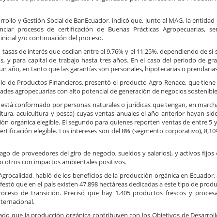
rrollo y Gestión Social de BanEcuador, indicó que, junto al MAG, la entidad 
nciar procesos de certificación de Buenas Prácticas Agropecuarias, sem
nicial y/o continuación del proceso.
 tasas de interés que oscilan entre el 9,76% y el 11,25%, dependiendo de s
s, y para capital de trabajo hasta tres años. En el caso del periodo de gra
a un año, en tanto que las garantías son personales, hipotecarias o prendarias
llo de Productos Financieros, presentó el producto Agro Renace, que tiene
dades agropecuarias con alto potencial de generación de negocios sostenible
ero está conformado por personas naturales o jurídicas que tengan, en march
ultura, acuicultura y pesca) cuyas ventas anuales el año anterior hayan si
ión orgánica elegible. El segundo para quienes reporten ventas de entre 5 
ertificación elegible. Los intereses son del 8% (segmento corporativo), 8,
pago de proveedores del giro de negocio, sueldos y salarios), y activos fij
mo otros con impactos ambientales positivos.
Agrocalidad, habló de los beneficios de la producción orgánica en Ecuador,
estó que en el país existen 47.898 hectáreas dedicadas a este tipo de produ
oceso de transición. Precisó que hay 1.405 productos frescos y proces
nternacional.
 dado que la producción orgánica contribuyen con los Objetivos de Desarroll