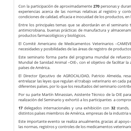
Con la participación de aproximadamente
270
personas y durant
experiencias acerca de las normas relativas al registro y co
condiciones de calidad, eficacia e inocuidad de los productos, en
Entre los principales temas que se abordarán en el seminario 
antimicrobiana, buenas prácticas de manufactura y almacenami
productos farmacológicos y biológicos.
El Comité Americano de Medicamentos Veterinarios –CAMEVET
necesidades y posibilidades de las áreas de registro de productos
Este seminario forma parte del programa mundial de refuerzo 
Mundial de Sanidad Animal –OIE-, con el objetivo de facilitar l
países de América.
El Director Ejecutivo de AGROCALIDAD, Patricio Almeida, res
entrelazar las leyes que regulan el trabajo veterinario en cada p
diferentes países, por lo que los resultados del seminario contribu
Por su parte Martín Minassian, Asistente Técnico de la OIE par
realización del Seminario y exhortó a los participantes a comprom
17
delegados internacionales y una exhibición con
32
stands, 
distintos países miembros de América, empresas de la industria ve
Este importante evento se realiza anualmente, gracias al apoyo 
las normas, registros y controles de los medicamentos veterinario