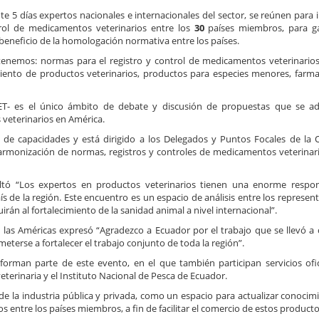
e 5 días expertos nacionales e internacionales del sector, se reúnen para 
ntrol de medicamentos veterinarios entre los
30
países miembros, para ga
 beneficio de la homologación normativa entre los países.
tenemos: normas para el registro y control de medicamentos veterinarios,
ento de productos veterinarios, productos para especies menores, farmac
- es el único ámbito de debate y discusión de propuestas que se ad
 veterinarios en América.
de capacidades y está dirigido a los Delegados y Puntos Focales de la 
a armonización de normas, registros y controles de medicamentos veterinari
altó “Los expertos en productos veterinarios tienen una enorme respon
aís de la región. Este encuentro es un espacio de análisis entre los represen
irán al fortalecimiento de la sanidad animal a nivel internacional”.
a las Américas expresó “Agradezco a Ecuador por el trabajo que se llevó a 
eterse a fortalecer el trabajo conjunto de toda la región”.
forman parte de este evento, en el que también participan servicios ofic
terinaria y el Instituto Nacional de Pesca de Ecuador.
de la industria pública y privada, como un espacio para actualizar conocim
s entre los países miembros, a fin de facilitar el comercio de estos producto