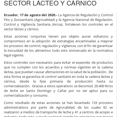
SECTOR LÁCTEO Y CÁRNICO
Ecuador, 17 de agosto del 2020.-
La Agencia de Regulación y Control
Fito y Zoosanitario (Agrocalidad) y la Agencia Nacional de Regulación,
Control y Vigilancia Sanitaria (Arcsa), fortalecen los controles en el
sector lácteo y cárnico.
Estas acciones conjuntas tienen por objeto aunar esfuerzos y
compromisos en la adopción de estrategias encaminadas a mejorar
los procesos de control, regulación y vigilancia, con el fin de garantizar
la inocuidad de los alimentos; todo esto enmarcado en la normativa
legal vigente.
Estos controles son necesarios para evitar el expendio de productos
que no cumplen con los acuerdos y normas vigentes en la cadena
láctea, que puedan causar afectaciones en la salud de la población. De
esta forma se garantiza el control sanitario en toda la cadena láctea y
cárnica, desde la fase primaria de producción hasta su
comercialización. Gracias a estos operativos se decomisó 20.400 litros
de leche en Santo Domingo y Cañar por no ser aptos para su
comercialización y consumo.
Como resultado de estas acciones, se han levantado 133 procesos
administrativos por parte de Agrocalidad, de los cuales 92 se
realizaron a medios de transporte de leche y 41 a centros de acopio e
industria, todo esto a escala nacional, siendo las provincias con mayor