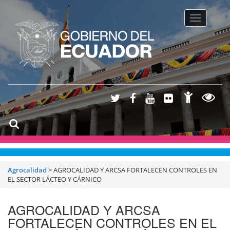
Toggle na
Agrocalidad
>
AGROCALIDAD Y ARCSA FORTALECEN CONTROLES EN
EL SECTOR LÁCTEO Y CÁRNICO
AGROCALIDAD Y ARCSA
FORTALECEN CONTROLES EN EL