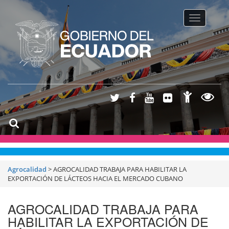
Toggle na
Agrocalidad
>
AGROCALIDAD TRABAJA PARA HABILITAR LA
EXPORTACIÓN DE LÁCTEOS HACIA EL MERCADO CUBANO
AGROCALIDAD TRABAJA PARA
HABILITAR LA EXPORTACIÓN DE