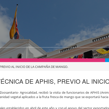
 PREVIO AL INICIO DE LA CAMPAÑA DE MANGO.
ÉCNICA DE APHIS, PREVIO AL INIC
Zoosanitario- Agrocalidad, recibió la visita de funcionarios de APHIS (Ani
sanidad vegetal aplicados a la fruta fresca de mango que se exportará hacia
ales establecidos en abril de este año y con el apoyo del sector exportado