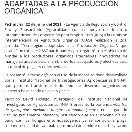
ADAPTADAS A LA PRODUCCIÓN
ORGÁNICA”
Pichincha, 22 de julio del 2021 .-
La Agencia de Regulación y Control
Fito y Zoosanitario (Agrocalidad) con el apoyo del Instituto
Interamericano de Cooperación para la Agricultura (IICA) y la Comisión
Interamericana de Agricultura Orgánica (CIAO) realizaron la 2da.
Jornada “Tecnologías adaptadas a la Producción Orgánica”, que
alcanzó un total de 2.667 participantes y se orgánizó con el objetivo de
brindar a los productores orgánicos alternativas innovadores de
manejo saludables para el ambiente, los trabajadores y efectivas para
el control de plagas y enfermedades.
Se presentó la tecnología con el uso de la mosca soldado desarrollada
por el Instituto Nacional de Investigaciones Agropecuarias (INIAP),
que permite transformar todo tipo de desechos orgánicos en
alimento balanceado de aves y peces.
Participó David Hidalgo, investigador del Instituto Nacional de
Investigaciones Agropecuarias (INIAP) presentó la ponencia «
Control
de garrapatas mediante hongos entomopatógenos
» en el ganado
vacuno gravemente infestado, resultando que en el noveno día del
baño con los hongos entomopatógenos ya se controla la plaga;
cuidando la salud del animal, así como al consumidor de leche y carne.