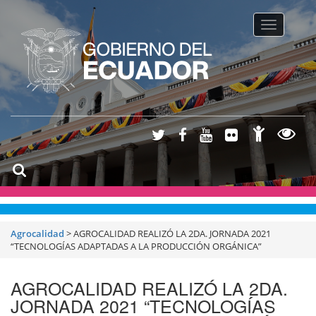
Toggle na
Agrocalidad
>
AGROCALIDAD REALIZÓ LA 2DA. JORNADA 2021
“TECNOLOGÍAS ADAPTADAS A LA PRODUCCIÓN ORGÁNICA”
AGROCALIDAD REALIZÓ LA 2DA.
JORNADA 2021 “TECNOLOGÍAS