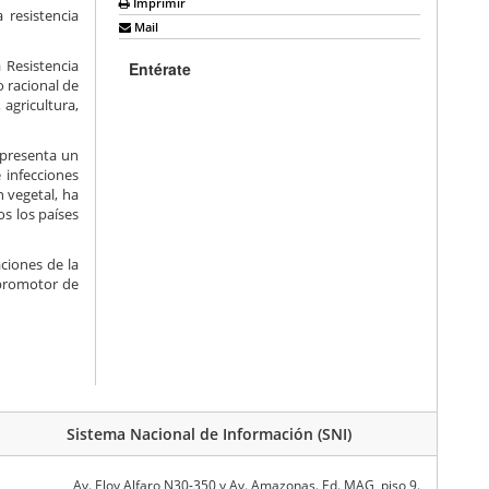
Imprimir
 resistencia
Mail
 Resistencia
Entérate
o racional de
agricultura,
epresenta un
 infecciones
 vegetal, ha
os los países
ciones de la
 promotor de
Sistema Nacional de Información (SNI)
Av. Eloy Alfaro N30-350 y Av. Amazonas. Ed. MAG, piso 9.