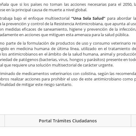
ñala que si los países no toman las acciones necesarias para el 2050, la
e en la principal causa de muerte a nivel global.
 trabaja bajo el enfoque multisectorial
“Una Sola Salud”
para abordar la
 la prevención y control de la Resistencia Antimicrobiana, que apunta al us
con medidas eficaces de saneamiento, higiene y prevención de la infección, 
culadamente en acciones que mitiguen esta amenaza para la salud pública.
como parte de la formulación de productos de uso y consumo veterinario r
ringido en medicina humana de última línea, utilizado en el tratamiento de
de los antimicrobianos en el ámbito de la salud humana, animal y producción
riedad de patógenos (bacterias, virus, hongos y parásitos) presente en tod
que requiere una solución multisectorial de carácter urgente.
riminado de medicamentos veterinarios con colistina, según las recomenda
mbros realizar acciones para prohibir el uso de este antimicrobiano como
alidad de mitigar este riesgo sanitario.
Portal Trámites Ciudadanos