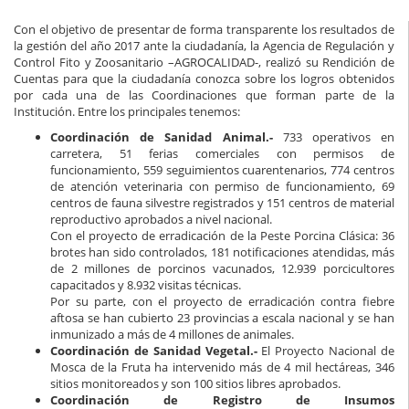
Con el objetivo de presentar de forma transparente los resultados de
la gestión del año 2017 ante la ciudadanía, la Agencia de Regulación y
Control Fito y Zoosanitario –AGROCALIDAD-, realizó su Rendición de
Cuentas para que la ciudadanía conozca sobre los logros obtenidos
por cada una de las Coordinaciones que forman parte de la
Institución. Entre los principales tenemos:
Coordinación de Sanidad Animal.-
733 operativos en
carretera, 51 ferias comerciales con permisos de
funcionamiento, 559 seguimientos cuarentenarios, 774 centros
de atención veterinaria con permiso de funcionamiento, 69
centros de fauna silvestre registrados y 151 centros de material
reproductivo aprobados a nivel nacional.
Con el proyecto de erradicación de la Peste Porcina Clásica: 36
brotes han sido controlados, 181 notificaciones atendidas, más
de 2 millones de porcinos vacunados, 12.939 porcicultores
capacitados y 8.932 visitas técnicas.
Por su parte, con el proyecto de erradicación contra fiebre
aftosa se han cubierto 23 provincias a escala nacional y se han
inmunizado a más de 4 millones de animales.
Coordinación de Sanidad Vegetal.-
El Proyecto Nacional de
Mosca de la Fruta ha intervenido más de 4 mil hectáreas, 346
sitios monitoreados y son 100 sitios libres aprobados.
Coordinación de Registro de Insumos