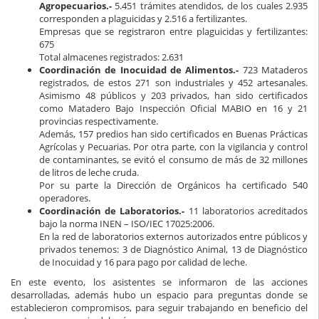
Agropecuarios.-
5.451 trámites atendidos, de los cuales 2.935
corresponden a plaguicidas y 2.516 a fertilizantes.
Empresas que se registraron entre plaguicidas y fertilizantes:
675
Total almacenes registrados: 2.631
Coordinación de Inocuidad de Alimentos.-
723 Mataderos
registrados, de estos 271 son industriales y 452 artesanales.
Asimismo 48 públicos y 203 privados, han sido certificados
como Matadero Bajo Inspección Oficial MABIO en 16 y 21
provincias respectivamente.
Además, 157 predios han sido certificados en Buenas Prácticas
Agrícolas y Pecuarias. Por otra parte, con la vigilancia y control
de contaminantes, se evitó el consumo de más de 32 millones
de litros de leche cruda.
Por su parte la Dirección de Orgánicos ha certificado 540
operadores.
Coordinación de Laboratorios.-
11 laboratorios acreditados
bajo la norma INEN – ISO/IEC 17025:2006.
En la red de laboratorios externos autorizados entre públicos y
privados tenemos: 3 de Diagnóstico Animal, 13 de Diagnóstico
de Inocuidad y 16 para pago por calidad de leche.
En este evento, los asistentes se informaron de las acciones
desarrolladas, además hubo un espacio para preguntas donde se
establecieron compromisos, para seguir trabajando en beneficio del