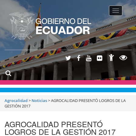
Toggle na
Agrocalidad
>
Noticias
>
AGROCALIDAD PRESENTÓ LOGROS DE LA
GESTIÓN 2017
AGROCALIDAD PRESENTÓ
LOGROS DE LA GESTIÓN 2017