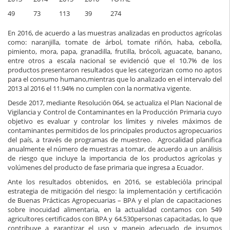
49
73
113
39
274
En
2016,
de acuerdo a las muestras analizadas
en productos agrícolas
como:
naranjilla, tomate de árbol, tomate riñón, haba, cebolla,
pimiento, mora, papa, granadilla, frutilla, brócoli, aguacate, banano,
entre otros a escala nacional se evidenció que
el
10.7%
de los
productos
presentaron resultados que les categorizan como
no aptos
para el consumo humano
,
mientras que
lo analizado en el intervalo
del
2013 al 201
6
el 11.94% no cumplen con la normativa vigente.
Desde
2017
,
mediante Resolución 064
,
se
actualiza
el Plan Nacional de
Vigilancia y Control de Contaminantes en la Producción Primaria cuyo
objetivo es eva
luar y controlar los límites y
niveles máximos de
contaminantes permitidos de los principales productos agropecuarios
del país
,
a t
ravés de programas de muestreo. Agrocalidad planifica
anual
mente el número de muestras a tomar,
de acuerdo a
un análisis
de riesgo que incluye
la importancia de los productos agrícola
s y
volúmenes del producto
de
fase primaria que ingresa a Ecuador
.
Ante los resultados obtenido
s,
en 2016,
se estableció
la principal
estrategia de mitigación
del riesgo:
la implementación
y certificación
de Buenas Prácticas Agropecuarias – BPA y el plan de capacitaciones
sobre inocuidad alimentaria, en la actualidad contamos con
549
agricultores certificados con BPA y
64.530
personas capacitadas, lo que
contribuye a garantizar el uso y manejo adecuado de insumos