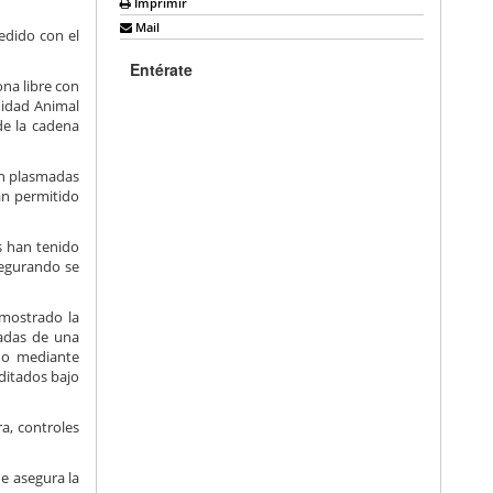
Imprimir
Mail
edido con el
Entérate
ona libre con
anidad Animal
de la cadena
on plasmadas
an permitido
s han tenido
segurando se
emostrado la
ñadas de una
do mediante
editados bajo
ra, controles
ue asegura la