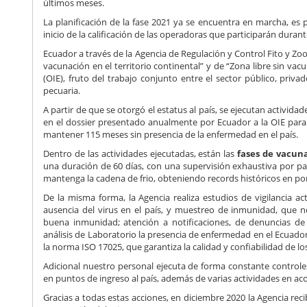
últimos meses.
La planificación de la fase 2021 ya se encuentra en marcha, es 
inicio de la calificación de las operadoras que participarán duran
Ecuador a través de la Agencia de Regulación y Control Fito y Zoo
vacunación en el territorio continental” y de “Zona libre sin vac
(OIE), fruto del trabajo conjunto entre el sector público, pri
pecuaria.
A partir de que se otorgó el estatus al país, se ejecutan acti
en el dossier presentado anualmente por Ecuador a la OIE para 
mantener 115 meses sin presencia de la enfermedad en el país.
Dentro de las actividades ejecutadas, están las
fases de vacun
una duración de 60 días, con una supervisión exhaustiva por par
mantenga la cadena de frio, obteniendo records históricos en p
De la misma forma, la Agencia realiza estudios de vigilancia a
ausencia del virus en el país, y muestreo de inmunidad, que
buena inmunidad; atención a notificaciones, de denuncias d
análisis de Laboratorio la presencia de enfermedad en el Ecuador
la norma ISO 17025, que garantiza la calidad y confiabilidad de l
Adicional nuestro personal ejecuta de forma constante controles 
en puntos de ingreso al país, además de varias actividades en ac
Gracias a todas estas acciones, en diciembre 2020 la Agencia reci