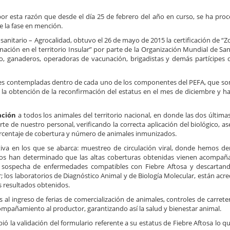
por esta razón que desde el día 25 de febrero del año en curso, se ha proc
te la fase en mención.
sanitario – Agrocalidad, obtuvo el 26 de mayo de 2015 la certificación de “Z
unación en el territorio Insular” por parte de la Organización Mundial de S
vado, ganaderos, operadoras de vacunación, brigadistas y demás partícipes 
vidades contempladas dentro de cada uno de los componentes del PEFA, que s
la obtención de la reconfirmación del estatus en el mes de diciembre y h
ación
a todos los animales del territorio nacional, en donde las dos última
te de nuestro personal, verificando la correcta aplicación del biológico, a
orcentaje de cobertura y número de animales inmunizados.
ctiva en los que se abarca: muestreo de circulación viral, donde hemos d
 nos han determinado que las altas coberturas obtenidas vienen acompa
e sospecha de enfermedades compatibles con Fiebre Aftosa y descartan
; los laboratorios de Diagnóstico Animal y de Biología Molecular, están acr
os resultados obtenidos.
al ingreso de ferias de comercialización de animales, controles de carrete
ompañamiento al productor, garantizando así la salud y bienestar animal.
bió la validación del formulario referente a su estatus de Fiebre Aftosa lo q