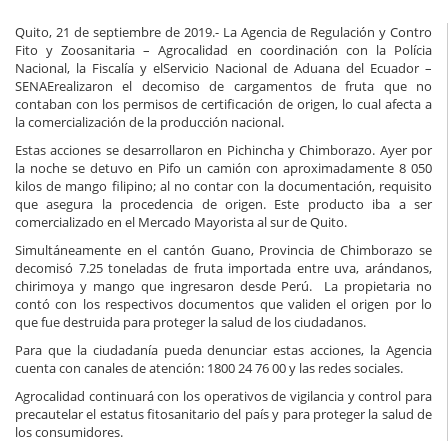
Quito, 21 de septiembre de 2019.-
La Agencia de Regulación y Contro
Fito y Zoosanitaria – Agrocalidad en coordinación con la Polícia
Nacional, la Fiscalía y elServicio Nacional de Aduana del Ecuador –
SENAErealizaron el decomiso de cargamentos de fruta que no
contaban con los permisos de certificación de origen, lo cual afecta a
la comercialización de la producción nacional.
Estas acciones se desarrollaron en Pichincha y Chimborazo. Ayer por
la noche se detuvo en Pifo un camión con aproximadamente 8 050
kilos de mango filipino; al no contar con la documentación, requisito
que asegura la procedencia de origen. Este producto iba a ser
comercializado en el Mercado Mayorista al sur de Quito.
Simultáneamente en el cantón Guano, Provincia de Chimborazo se
decomisó 7.25 toneladas de fruta importada entre uva, arándanos,
chirimoya y mango que ingresaron desde Perú. La propietaria no
contó con los respectivos documentos que validen el origen por lo
que fue destruida para proteger la salud de los ciudadanos.
Para que la ciudadanía pueda denunciar estas acciones, la Agencia
cuenta con canales de atención: 1800 24 76 00 y las redes sociales.
Agrocalidad continuará con los operativos de vigilancia y control para
precautelar el estatus fitosanitario del país y para proteger la salud de
los consumidores.