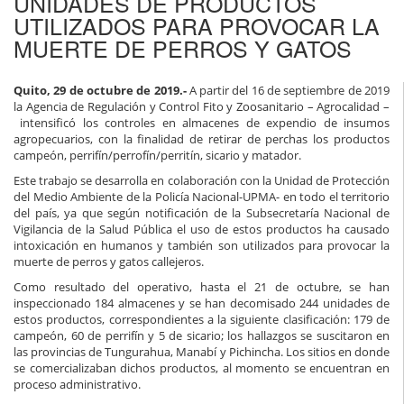
UNIDADES DE PRODUCTOS
UTILIZADOS PARA PROVOCAR LA
MUERTE DE PERROS Y GATOS
Quito, 29 de octubre de 2019.-
A partir del 16 de septiembre de 2019
la Agencia de Regulación y Control Fito y Zoosanitario – Agrocalidad –
intensificó los controles en almacenes de expendio de insumos
agropecuarios, con la finalidad de retirar de perchas los productos
campeón, perrifín/perrofín/perritín, sicario y matador.
Este trabajo se desarrolla en colaboración con la Unidad de Protección
del Medio Ambiente de la Policía Nacional-UPMA- en todo el territorio
del país, ya que según notificación de la Subsecretaría Nacional de
Vigilancia de la Salud Pública el uso de estos productos ha causado
intoxicación en humanos y también son utilizados para provocar la
muerte de perros y gatos callejeros.
Como resultado del operativo, hasta el 21 de octubre, se han
inspeccionado 184 almacenes y se han decomisado 244 unidades de
estos productos, correspondientes a la siguiente clasificación: 179 de
campeón, 60 de perrifín y 5 de sicario; los hallazgos se suscitaron en
las provincias de Tungurahua, Manabí y Pichincha. Los sitios en donde
se comercializaban dichos productos, al momento se encuentran en
proceso administrativo.