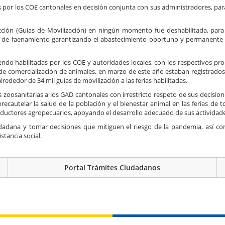
s por los COE cantonales en decisión conjunta con sus administradores, para
cción (Guías de Movilización) en ningún momento fue deshabilitada, para
os de faenamiento garantizando el abastecimiento oportuno y permanente
siendo habilitadas por los COE y autoridades locales, con los respectivos p
de comercialización de animales, en marzo de este año estaban registrados
rededor de 34 mil guías de movilización a las ferias habilitadas.
s zoosanitarias a los GAD cantonales con irrestricto respeto de sus decisio
precautelar la salud de la población y el bienestar animal en las ferias de t
roductores agropecuarios, apoyando el desarrollo adecuado de sus actividade
udadana y tomar decisiones que mitiguen el riesgo de la pandemia, así co
stancia social.
Portal Trámites Ciudadanos