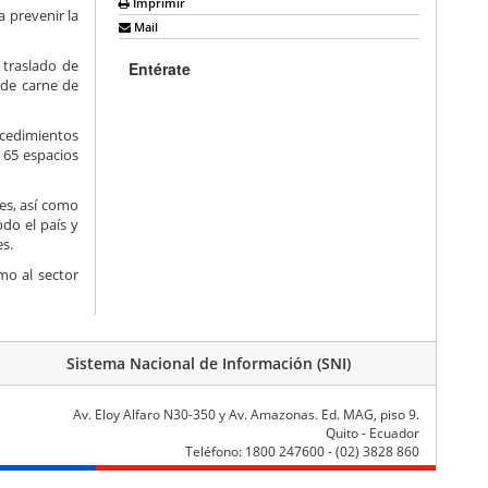
Imprimir
 prevenir la
Mail
 traslado de
Entérate
 de carne de
rocedimientos
 65 espacios
nes, así como
odo el país y
s.
mo al sector
Sistema Nacional de Información (SNI)
Av. Eloy Alfaro N30-350 y Av. Amazonas. Ed. MAG, piso 9.
Quito - Ecuador
Teléfono: 1800 247600 - (02) 3828 860