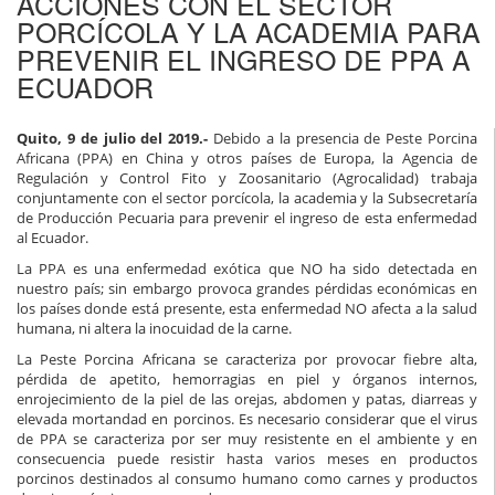
ACCIONES CON EL SECTOR
PORCÍCOLA Y LA ACADEMIA PARA
PREVENIR EL INGRESO DE PPA A
ECUADOR
Quito, 9 de julio del 2019.-
Debido a la presencia de
Peste Porcina
Africana (PPA)
en China y otros países de Europa, la Agencia de
Regulación y Control Fito y Zoosanitario (Agrocalidad) trabaja
conjuntamente con el sector porcícola, la academia y la Subsecretaría
de Producción Pecuaria para prevenir el ingreso de esta enfermedad
al Ecuador.
La PPA
es una enfermedad exótica que NO ha sido detectada en
nuestro país; sin embargo provoca grandes pérdidas económicas en
los países donde está presente, esta enfermedad NO afecta a la salud
humana, ni altera la inocuidad de la carne.
La Peste Porcina Africana se caracteriza por provocar fiebre alta,
pérdida de apetito, hemorragias en piel y órganos internos,
enrojecimiento de la piel de las orejas, abdomen y patas, diarreas y
elevada mortandad en porcinos. Es necesario considerar que el virus
de PPA se caracteriza por ser muy resistente en el ambiente y en
consecuencia puede resistir hasta varios meses en productos
porcinos destinados al consumo humano como carnes y productos