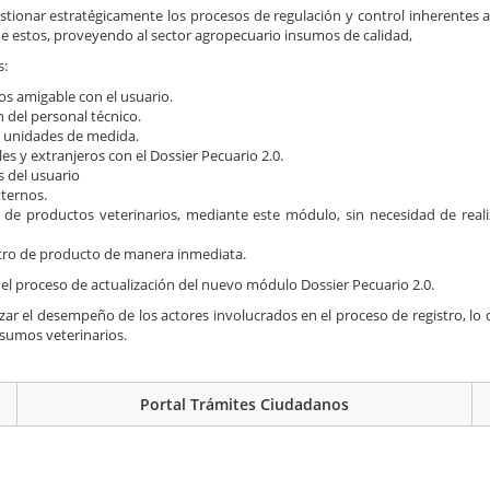
tionar estratégicamente los procesos de regulación y control inherentes al
 de estos, proveyendo al sector agropecuario insumos de calidad,
s:
os amigable con el usuario.
n del personal técnico.
o unidades de medida.
es y extranjeros con el Dossier Pecuario 2.0.
s del usuario
xternos.
o de productos veterinarios, mediante este módulo, sin necesidad de reali
istro de producto de manera inmediata.
l proceso de actualización del nuevo módulo Dossier Pecuario 2.0.
ar el desempeño de los actores involucrados en el proceso de registro, lo q
insumos veterinarios.
Portal Trámites Ciudadanos