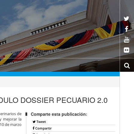
DULO DOSSIER PECUARIO 2.0
terinarios de
Comparte esta publicación:
y mejorar la
Tweet
 10 de marzo
Compartir