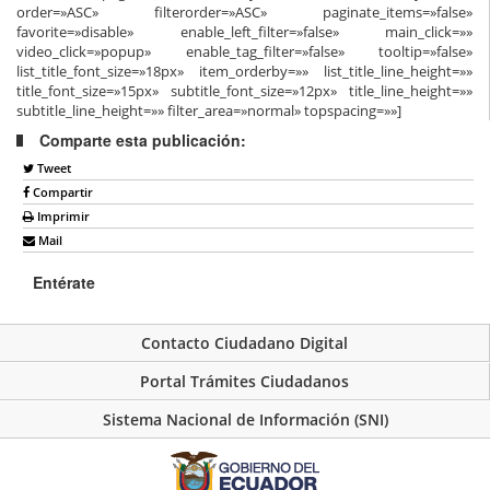
order=»ASC» filterorder=»ASC» paginate_items=»false»
favorite=»disable» enable_left_filter=»false» main_click=»»
video_click=»popup» enable_tag_filter=»false» tooltip=»false»
list_title_font_size=»18px» item_orderby=»» list_title_line_height=»»
title_font_size=»15px» subtitle_font_size=»12px» title_line_height=»»
subtitle_line_height=»» filter_area=»normal» topspacing=»»]
Comparte esta publicación:
Tweet
Compartir
Imprimir
Mail
Entérate
Contacto Ciudadano Digital
Portal Trámites Ciudadanos
Sistema Nacional de Información (SNI)