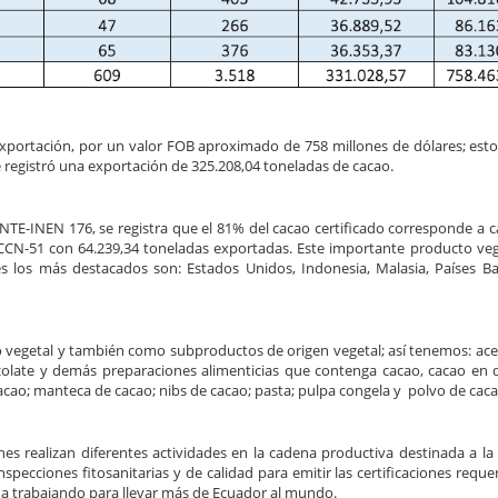
exportación, por un valor FOB aproximado de 758 millones de dólares; esto 
 registró una exportación de 325.208,04 toneladas de cacao.
 NTE-INEN 176, se registra que el 81% del cacao certificado corresponde a c
CN-51 con 64.239,34 toneladas exportadas. Este importante producto veg
es los más destacados son: Estados Unidos, Indonesia, Malasia, Países Ba
 vegetal y también como subproductos de origen vegetal; así tenemos: acei
chocolate y demás preparaciones alimenticias que contenga cacao, cacao en d
cacao; manteca de cacao; nibs de cacao; pasta; pulpa congela y polvo de caca
es realizan diferentes actividades en la cadena productiva destinada a la
specciones fitosanitarias y de calidad para emitir las certificaciones reque
úa trabajando para llevar más de Ecuador al mundo.